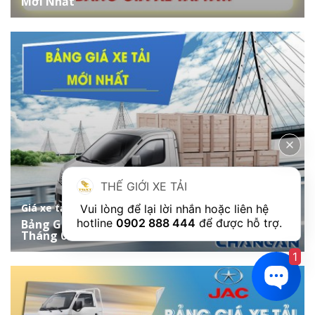
Mới Nhất
THẾ GIỚI XE TẢI
Giá xe tải
 Vui lòng để lại lời nhắn hoặc liên hệ 
hotline 
0902 888 444
Bảng Giá Xe Tải ChangAn Cập Nhật Mới Nhất
Tháng 08/2026
1