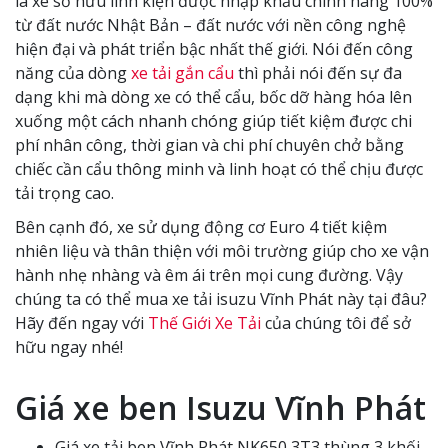
là xe sở hữu linh kiện được nhập khẩu chính hãng 100%
từ đất nước Nhật Bản – đất nước với nền công nghệ
hiện đại và phát triển bậc nhất thế giới. Nói đến công
năng của dòng
xe tải gắn cẩu
thì phải nói đến sự đa
dạng khi mà dòng xe có thể cẩu, bốc dỡ hàng hóa lên
xuống một cách nhanh chóng giúp tiết kiệm được chi
phí nhân công, thời gian và chi phí chuyên chở bằng
chiếc cần cẩu thông minh và linh hoạt có thể chịu được
tải trọng cao.
Bên cạnh đó, xe sử dụng động cơ Euro 4 tiết kiệm
nhiên liệu và thân thiện với môi trường giúp cho xe vận
hành nhẹ nhàng và êm ái trên mọi cung đường. Vậy
chúng ta có thể mua xe tải isuzu Vĩnh Phát này tại đâu?
Hãy đến ngay với
Thế Giới Xe Tải
của chúng tôi để sở
hữu ngay nhé!
Giá xe ben Isuzu Vĩnh Phát
Giá xe tải ben Vĩnh Phát NK650 3T3 thùng 3 khối -