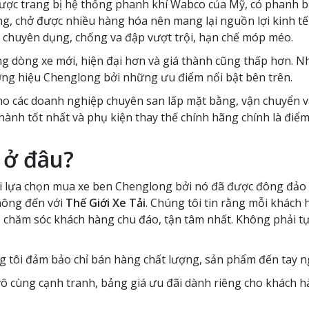
ược trang bị hệ thống phanh khí Wabco của Mỹ, có phanh bổ
g, chở được nhiều hàng hóa nên mang lại nguồn lợi kinh tế
ực chuyên dụng, chống va đập vượt trội, hạn chế móp méo.
ng dòng xe mới, hiện đại hơn và giá thành cũng thấp hơn. N
ơng hiệu Chenglong bởi những ưu điểm nổi bật bên trên.
 các doanh nghiệp chuyên san lấp mặt bằng, vận chuyển vật l
ành tốt nhất và phụ kiện thay thế chính hãng chính là điểm
 ở đâu?
i lựa chọn mua xe ben Chenglong bởi nó đã được đông đảo 
không đến với
Thế Giới Xe Tải
. Chúng tôi tin rằng mỗi khách 
chăm sóc khách hàng chu đáo, tận tâm nhất. Không phải tự n
ng tôi đảm bảo chỉ bán hàng chất lượng, sản phẩm đến tay n
 vô cùng cạnh tranh, bảng giá ưu đãi dành riêng cho khách 