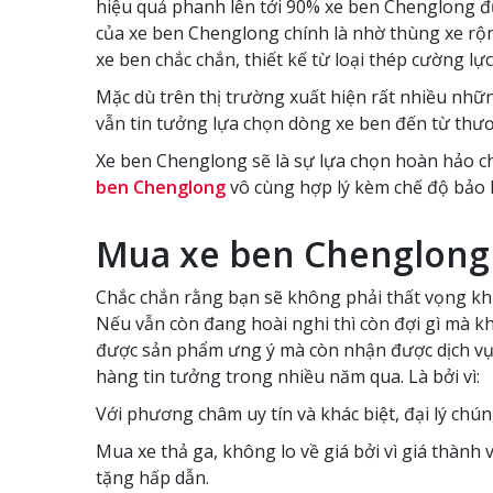
hiệu quả phanh lên tới 90% xe ben Chenglong đ
của xe ben Chenglong chính là nhờ thùng xe rộn
xe ben chắc chắn, thiết kế từ loại thép cường l
Mặc dù trên thị trường xuất hiện rất nhiều nhữ
vẫn tin tưởng lựa chọn dòng xe ben đến từ thư
Xe ben Chenglong sẽ là sự lựa chọn hoàn hảo cho
ben Chenglong
vô cùng hợp lý kèm chế độ bảo h
Mua xe ben Chenglong
Chắc chắn rằng bạn sẽ không phải thất vọng kh
Nếu vẫn còn đang hoài nghi thì còn đợi gì mà 
được sản phẩm ưng ý mà còn nhận được dịch vụ 
hàng tin tưởng trong nhiều năm qua. Là bởi vì:
Với phương châm uy tín và khác biệt, đại lý chú
Mua xe thả ga, không lo về giá bởi vì giá thành
tặng hấp dẫn.