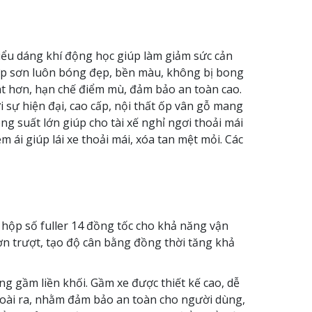
iểu dáng khí động học giúp làm giảm sức cản
lớp sơn luôn bóng đẹp, bền màu, không bị bong
át hơn, hạn chế điểm mù, đảm bảo an toàn cao.
sự hiện đại, cao cấp, nội thất ốp vân gỗ mang
g suất lớn giúp cho tài xế nghỉ ngơi thoải mái
 ái giúp lái xe thoải mái, xóa tan mệt mỏi. Các
hộp số fuller 14 đồng tốc cho khả năng vận
ơn trượt, tạo độ cân bằng đồng thời tăng khả
 gầm liền khối. Gầm xe được thiết kế cao, dễ
goài ra, nhằm đảm bảo an toàn cho người dùng,