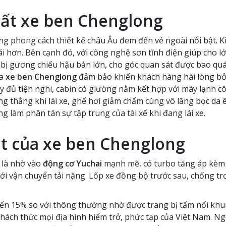
hất xe ben Chenglong
ng phong cách thiết kế châu Âu đem đến vẻ ngoài nổi bật. K
i hơn. Bên cạnh đó, với công nghệ sơn tĩnh điện giúp cho 
g bị gương chiếu hậu bản lớn, cho góc quan sát được bao qu
ủa
xe ben Chenglong
đảm bảo khiến khách hàng hài lòng bởi 
 đủ tiện nghi, cabin có giường nằm kết hợp với máy lạnh côn
 thẳng khi lái xe, ghế hơi giảm chấm cùng vô lăng bọc da êm
g làm phân tán sự tập trung của tài xế khi đang lái xe.
t của xe ben Chenglong
 là nhờ vào
động cơ Yuchai
mạnh mẽ, có turbo tăng áp kèm 
với vận chuyển tải nặng. Lốp xe đồng bộ trước sau, chống tr
n 15% so với thông thường nhờ được trang bị tấm nối khung
hách thức mọi địa hình hiểm trở, phức tạp của Việt Nam. N