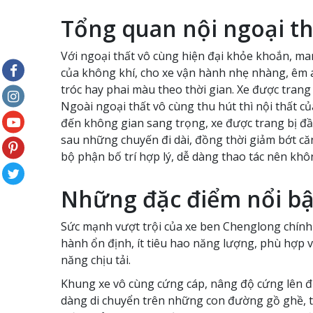
Tổng quan nội ngoại t
Với ngoại thất vô cùng hiện đại khỏe khoắn, ma
của không khí, cho xe vận hành nhẹ nhàng, êm á
tróc hay phai màu theo thời gian. Xe được tran
Ngoài ngoại thất vô cùng thu hút thì nội thất c
đến không gian sang trọng, xe được trang bị đầy
sau những chuyến đi dài, đồng thời giảm bớt căng
bộ phận bố trí hợp lý, dễ dàng thao tác nên khôn
Những đặc điểm nổi bậ
Sức mạnh vượt trội của xe ben Chenglong chính
hành ổn định, ít tiêu hao năng lượng, phù hợp 
năng chịu tải.
Khung xe vô cùng cứng cáp, nâng độ cứng lên đế
dàng di chuyển trên những con đường gồ ghề, t