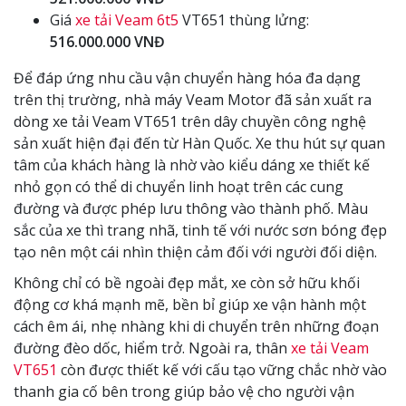
Giá
xe tải Veam 6t5
VT651 thùng lửng:
516.000.000 VNĐ
Để đáp ứng nhu cầu vận chuyển hàng hóa đa dạng
trên thị trường, nhà máy Veam Motor đã sản xuất ra
dòng xe tải Veam VT651 trên dây chuyền công nghệ
sản xuất hiện đại đến từ Hàn Quốc. Xe thu hút sự quan
tâm của khách hàng là nhờ vào kiểu dáng xe thiết kế
nhỏ gọn có thể di chuyển linh hoạt trên các cung
đường và được phép lưu thông vào thành phố. Màu
sắc của xe thì trang nhã, tinh tế với nước sơn bóng đẹp
tạo nên một cái nhìn thiện cảm đối với người đối diện.
Không chỉ có bề ngoài đẹp mắt, xe còn sở hữu khối
động cơ khá mạnh mẽ, bền bỉ giúp xe vận hành một
cách êm ái, nhẹ nhàng khi di chuyển trên những đoạn
đường đèo dốc, hiểm trở. Ngoài ra, thân
xe tải Veam
VT651
còn được thiết kế với cấu tạo vững chắc nhờ vào
thanh gia cố bên trong giúp bảo vệ cho người vận