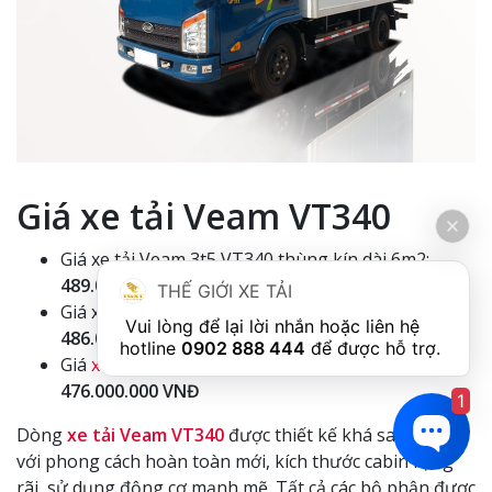
Giá xe tải Veam VT340
Giá xe tải Veam 3t5 VT340 thùng kín dài 6m2:
489.000.000 VNĐ
THẾ GIỚI XE TẢI
Giá xe tải Veam 3t5 VT340 thùng bạt dài 6m2:
 Vui lòng để lại lời nhắn hoặc liên hệ 
486.000.000 VNĐ
hotline 
0902 888 444
Giá
xe tải veam 3.5 tấn
VT340 thùng lửng dài 6m2:
476.000.000 VNĐ
1
Dòng
xe tải Veam VT340
được thiết kế khá sang trọng
với phong cách hoàn toàn mới, kích thước cabin rộng
rãi, sử dụng động cơ mạnh mẽ. Tất cả các bộ phận được