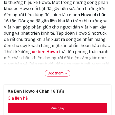
là thương hiệu xe Howo. Một trong những dòng phân
khúc xe Howo nổi bật đã gây nên sức ảnh hưởng lớn
đến người tiêu dùng đó chính là
xe ben Howo 4 chân
16 tấn
. Dòng xe đã gắn liền khá lâu trên thị trường xe
Việt Nam góp phần giúp cho người dân Việt Nam xây
dựng và phát triển kinh tế. Tập đoàn Howo Sinotruck
đã rất chú trọng khi sản xuất ra dòng xe nhằm mang
đến cho quý khách hàng một sản phẩm hoàn hảo nhất.
Thiết kế dòng
xe ben Howo
toát lên phong thái mạnh
mẽ, chắc chắn khiến cho người đối diện cảm giác như
được bảo vệ. Bên cạnh đó, động cơ mạnh mẽ, vượt trội,
thùng hàng rộng, chịu tải chắc chắn làm gia tăng năng
Đọc thêm
suất hoạt động cùng với đó là
giá xe ben Howo
tăng
hiệu quả kinh tế.
Xe Ben Howo 4 Chân 16 Tấn
Để có được một cái nhìn khách quan nhất về dòng xe
ben Howo 4 chân 16 tấn này, đại lý Thế Giới Xe Tải xin
Giá liên hệ
kính mời quý khách tìm hiểu thông qua bài viết dưới
Mua ngay
đây.