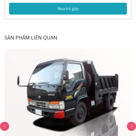
Nội dung bài viết
Mua trả góp
Ngoại thất
Gương chiếu hậu
Bậc thang lên xuống
SẢN PHẨM LIÊN QUAN
Cụm đèn pha
Cần gạt nước
Nội thất
Vô lăng tay lái
Giường nằm
Cần gạt số
Đồng hồ taplo
Vận hành
Hộp số
Cầu xe
Mua xe ben Howo 4 chân 16 tấn tại đâu?
Thùng xe
Thông số kỹ thuật