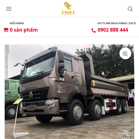
GIỎ HÀNG
HOTLINE MUA HÀNG (24/7)
0
sản phẩm
0902 888 444