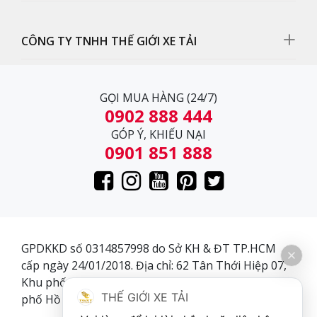
CÔNG TY TNHH THẾ GIỚI XE TẢI
GỌI MUA HÀNG (24/7)
0902 888 444
GÓP Ý, KHIẾU NẠI
0901 851 888
Gương chiếu hậu
GPDKKD số 0314857998 do Sở KH & ĐT TP.HCM
cấp ngày 24/01/2018. Địa chỉ: 62 Tân Thới Hiệp 07,
Gương chiếu hậu với thiết kế gương lớn, hiện đại, bản
Khu phố 3, Phường Tân Thới Hiệp, Quận 12, Thành
to bao quát được tầm nhìn phía sau, có gắn thêm
THẾ GIỚI XE TẢI
phố Hồ Chí Minh, Việt Nam.
gương cầu lòi giúp cho bác tài quan sát một cách an