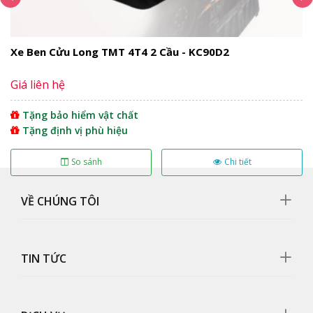
Bảng điều khiển trung tâm
Hộc chứa đồ
Đồng hồ taplo
Xe Ben Cửu Long TMT 4T4 2 Cầu - KC90D2
Vô lăng
Động cơ
Giá liên hệ
Khung gầm
Điều gì đã tạo nên sức hút của xe ben TMT
Tặng bảo hiểm vật chất
2.5T – Daisaki NH-245D và chiếc xe này có đáng
Tặng định vị phù hiệu
mua hay không?
So sánh
Chi tiết
Thùng xe
Thông số kỹ thuật
Thông số chung
VỀ CHÚNG TÔI
Động cơ
Lốp xe
Hệ thống phanh
TIN TỨC
Video Đánh Giá Xe Ben TMT