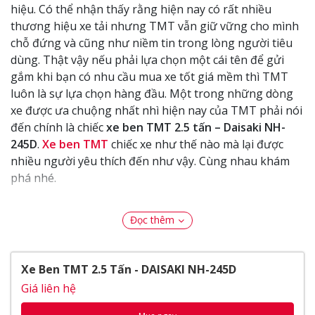
hiệu. Có thể nhận thấy rằng hiện nay có rất nhiều
thương hiệu xe tải nhưng TMT vẫn giữ vững cho mình
chỗ đứng và cũng như niềm tin trong lòng người tiêu
dùng. Thật vậy nếu phải lựa chọn một cái tên để gửi
gắm khi bạn có nhu cầu mua xe tốt giá mềm thì TMT
luôn là sự lựa chọn hàng đầu. Một trong những dòng
xe được ưa chuộng nhất nhì hiện nay của TMT phải nói
đến chính là chiếc
xe ben TMT 2.5 tấn – Daisaki NH-
245D
.
Xe ben TMT
chiếc xe như thế nào mà lại được
nhiều người yêu thích đến như vậy. Cùng nhau khám
phá nhé.
-
Giá xe ben TMT
cực kì hợp lý phù hợp với điều kiện
kinh tế người Việt
Đọc thêm
- Toàn bộ linh kiện được nhập khẩu chính hãng và
được lắp ráp tại nhà máy của Việt Nam trên dây chuyền
Xe Ben TMT 2.5 Tấn - DAISAKI NH-245D
công nghệ hiện đại
Giá liên hệ
- Thiết kế ngoại thất đẹp mắt, mạnh mẽ với từng