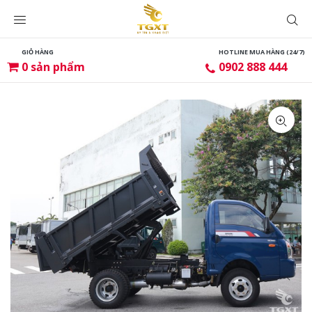
GIỎ HÀNG
HOTLINE MUA HÀNG (24/7)
0
sản phẩm
0902 888 444