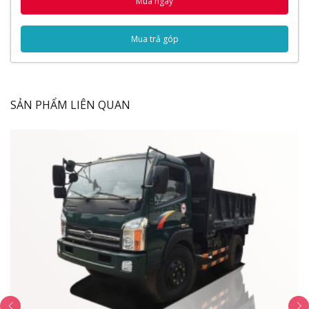
đường nét được trau chuốt tỉ mỉ
Mua ngay
- Nội thất cực kì tinh tế và sang trọng
Mua trả góp
- Thùng xe được đóng theo tiêu chuẩn chất lượng cao
- Bảo hành chuyên nghiệp, phụ tùng chính hãng dễ
thay thế
SẢN PHẨM LIÊN QUAN
Vừa rồi chúng ta chỉ mới tìm hiểu một vài nét sơ bộ về
dòng xe này, nếu muốn được ngắm nhìn rõ hơn cũng
như muốn biết thêm thật nhiều thông tin chi tiết hãy
cùng đến ngay với bài đánh giá bên dưới nhé.
Nội dung bài viết
Ngoại thất
Cụm đèn pha
Gương chiếu hậu
Cần gạt nước
Mặt galang
Nội thất