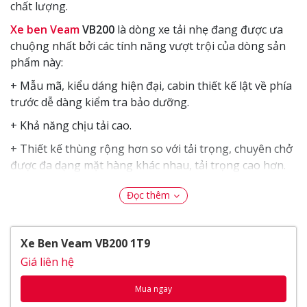
chất lượng.
Xe ben Veam
VB200
là dòng xe tải nhẹ đang được ưa
chuộng nhất bởi các tính năng vượt trội của dòng sản
phẩm này:
+ Mẫu mã, kiểu dáng hiện đại, cabin thiết kế lật về phía
trước dễ dàng kiểm tra bảo dưỡng.
+ Khả năng chịu tải cao.
+ Thiết kế thùng rộng hơn so với tải trọng, chuyên chở
được đa dạng mặt hàng khác nhau, tải trọng cao hơn.
+ Động cơ máy Hyundai 2.5 lít vận hành mạnh mẽ, bền
Đọc thêm
bỉ, tiết kiệm nhiên liệu. Chất lượng đồng bộ động cơ,
cầu, hộp số nhập khẩu mới 100% cho khả năng truyền
động chính xác.
Xe Ben Veam VB200 1T9
+ Thiết kế mạnh mẽ, gọn gàng, dễ dàng di chuyển vào
Giá liên hệ
các cung đường nhỏ hẹp, xe hoạt động ở trung tâm
Mua ngay
thành phố và ngoại thành.