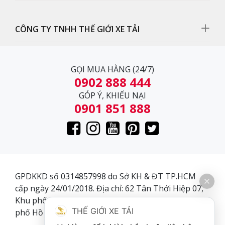
CÔNG TY TNHH THẾ GIỚI XE TẢI
GỌI MUA HÀNG (24/7)
0902 888 444
GÓP Ý, KHIẾU NẠI
0901 851 888
Cụm đèn pha
Hệ thống đèn pha xe ben Veam VB200 với ánh sáng
tốt, góc chiếu sáng rộng
GPDKKD số 0314857998 do Sở KH & ĐT TP.HCM
cấp ngày 24/01/2018. Địa chỉ: 62 Tân Thới Hiệp 07,
Khu phố 3, Phường Tân Thới Hiệp, Quận 12, Thành
THẾ GIỚI XE TẢI
phố Hồ Chí Minh, Việt Nam.