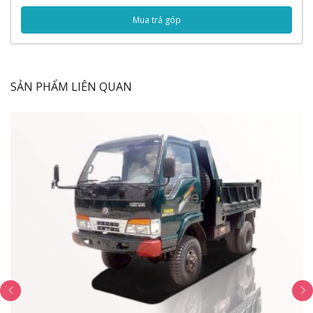
+
Giá xe ben Veam
hấp dẫn, thu hồi vốn nhanh
Mua trả góp
Thế Giới Xe Tải
xin giới thiệu xe ben Veam 1T9 - VB200:
Nội dung bài viết
SẢN PHẨM LIÊN QUAN
Ngoại Thất
Cụm đèn pha
Gương chiếu hậu
Nội Thất
Bảng điều khiển trung tâm
Đồng hồ taplo
Vận hành
Bánh xe
Thùng xe
Thông số kỹ thuật
Thông số chung
Động cơ
Lốp xe