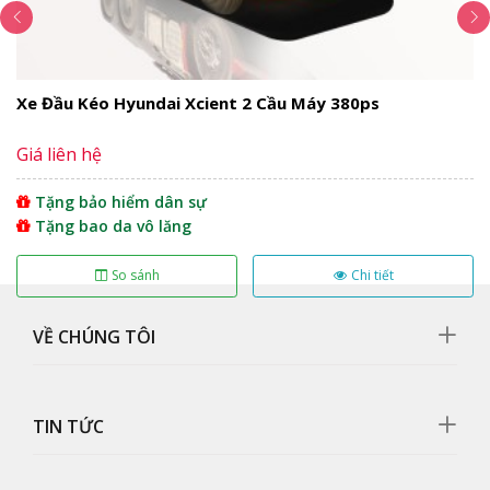
Xe Đầu Kéo Hyundai Xcient 2 Cầu Máy 380ps
Giá liên hệ
Mặt ga lăng
Tặng bảo hiểm dân sự
Mặt galang có thiết kế đẹp mắt tinh xảo kết hợp với
Tặng bao da vô lăng
lưới tản nhiệt cứng cáp giúp làm mát nhanh động cơ.
So sánh
Chi tiết
VỀ CHÚNG TÔI
TIN TỨC