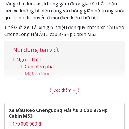
năng chịu lực cao, khung gầm được gia cố chắc chắn
nên xe không bị biến dạng và chống giãn nở trong suốt
quá trình di chuyển ở mọi điều kiện thời tiết.
Thế Giới Xe Tải
xin giới thiệu đến quý khách xe đầu kéo
ChengLong Hải Âu 2 cầu 375Hp Cabin M53
Nội dung bài viết
Ngoại Thất
Cụm đèn pha
Mặt ga lăng
Nội Thất
Vận hành
Đọc thêm
Thông số kỹ thuật
Động cơ
Video Đánh Giá Xe Đầu Kéo ChengLong Hải
Xe Đầu Kéo ChengLong Hải Âu 2 Cầu 375Hp
Âu 2 Cầu 375Hp Cabin M53
Cabin M53
1.170.000.000 ₫