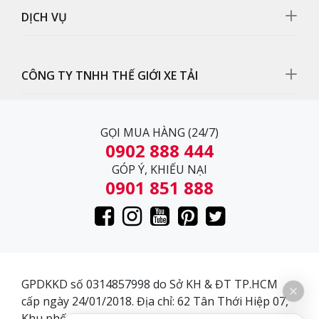
DỊCH VỤ
CÔNG TY TNHH THẾ GIỚI XE TẢI
Nội Thất
GỌI MUA HÀNG (24/7)
Nội thất
Xe đầu kéo
ChengLong Hải Âu 2 cầu 375Hp
0902 888 444
Cabin M53 có thiết kế rộng rãi với thiết kế 02 giường
GÓP Ý, KHIẾU NẠI
nằm và thiết bị giải trí tiện ích giúp cho khoảng thời
0901 851 888
gian nghỉ ngơi của tài xế cũng như phụ xe được thoải
mái nhất trong mọi chuyến đi. Xe có 1 khoảng không
gian đầy đủ mọi tiện nghi, tất cả các bộ phận cấu tạo
trên cabin được bố trí vị trí thuận lợi dễ dàng trong việc
sử dụng.
GPDKKD số 0314857998 do Sở KH & ĐT TP.HCM
cấp ngày 24/01/2018. Địa chỉ: 62 Tân Thới Hiệp 07,
Khu phố 3, Phường Tân Thới Hiệp, Quận 12, Thành