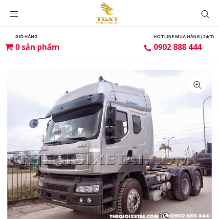
GIỎ HÀNG
HOTLINE MUA HÀNG (24/7)
0
sản phẩm
0902 888 444