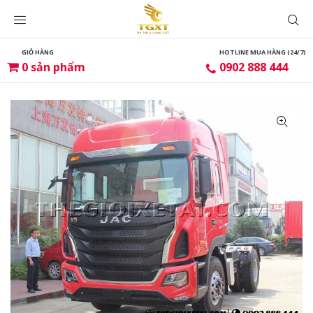
GIỎ HÀNG
HOTLINE MUA HÀNG (24/7)
0
sản phẩm
0902 888 444