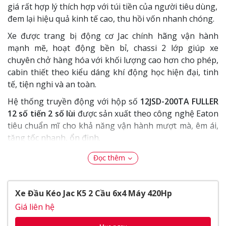
giá rất hợp lý thích hợp với túi tiền của người tiêu dùng,
đem lại hiệu quả kinh tế cao, thu hồi vốn nhanh chóng.
Xe được trang bị động cơ Jac chính hãng vận hành
mạnh mẽ, hoạt động bền bỉ, chassi 2 lớp giúp xe
chuyên chở hàng hóa với khối lượng cao hơn cho phép,
cabin thiết theo kiểu dáng khí động học hiện đại, tinh
tế, tiện nghi và an toàn.
Hệ thống truyền động với hộp số
12JSD-200TA FULLER
12 số tiến 2 số lùi
được sản xuất theo công nghệ Eaton
tiêu chuẩn mĩ cho khả năng vận hành mượt mà, êm ái,
tăng tốc nhanh, ổn định.
Thế Giới Xe Tải
xin giới thiệu đến Quý Khách Hàng
Đọc thêm
dòng xe đầu kéo Jac K5 2 cầu 6x4 máy 420Hp.
Nội dung bài viết
Xe Đầu Kéo Jac K5 2 Cầu 6x4 Máy 420Hp
Giá liên hệ
Ngoại Thất
Cụm đèn pha