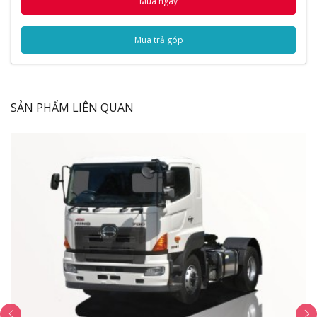
Mua ngay
Gương chiếu hậu
Nội Thất
Mua trả góp
Vận hành
Bánh xe
Thông số kỹ thuật
Động cơ
SẢN PHẨM LIÊN QUAN
Hệ thống truyền động
Kích thước
Tải trọng
Video Đánh Giá Xe Đầu Kéo Jac K5
Ngoại Thất
Nhìn tổng quan thì
xe đầu kéo Jac K5 420HP
có kiểu
dáng hiện đại, mạnh mẽ. Thiết kế khí động học mềm
mại giúp cản sức gió khi di chuyển, tiết kiệm nhiên liệu,