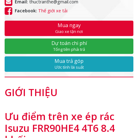
Email:
thuctranthe@gmail.com
Facebook:
Thế giới xe tải
Mua ngay
Giao xe tận nơi
Dự toán chi phí
Tổng tiền phải trả
Mua trả góp
Ước tính lãi suất
GIỚI THIỆU
Ưu điểm trên xe ép rác
Isuzu FRR90HE4 4T6 8.4