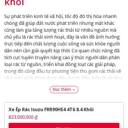
khối
Sự phát triển kinh tế xã hội, tốc độ đô thị hóa nhanh
chóng đã giúp đất nước phát triển nhưng mặt khác
cũng làm gia tăng lượng rác thải từ nhiều nguồn mà
chủ yếu là rác thải sinh hoạt, đây là vấn đề ảnh hưởng
trực tiếp đến chất lượng cuộc sống và sức khỏe người
dân nên cần giải quyết kịp thời. Cơ quan chức năng đã
tích cực tuyên truyền nâng cao ý thức người dân phân
loại rác từ nguồn, triển khai đồng loạt các giải pháp,
trong đó cũng đầu tư phương tiện thu gom rác thải về
nhà máy xử lý cũng được đẩy mạnh, tiêu biểu là các loại
xe chở rác và xe ép rác chuyên dụng.
Đọc thêm
Nhắc đến Isuzu chắc chắn khách hàng sẽ luôn có nhiều
thiện cảm bởi những sản phẩm từ Nhật luôn có chất
lượng và độ bền bỉ làm hài lòng mọi khách hàng, vì thế
Xe Ép Rác Isuzu FRR90HE4 4T6 8.4 Khối
khi khách hàng lựa chọn xe ép rác Isuzu chắc chắn
823.000.000 ₫
những ưu điểm của nó sẽ mang đến nhiều lợi ích cho