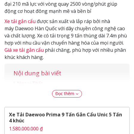
đại 210 mã lực với vòng quay 2500 vòng/phút giúp
động cơ hoạt đông mạnh mẽ và bền bỉ
Xe tải gắn cẩu
được sản xuất và lắp ráp bởi nhà
máy Daewoo Hàn Quốc với dây chuyền công nghệ cao
và chất lượng. Xe có tải trọng 9 tấn thùng dài 7.4m phù
hợp với nhu cầu vận chuyển hàng hóa của mọi người.
Giá xe tải gắn cẩu
phải chăng, phù hợp với nhiều phân
khúc khách hàng.
Nội dung bài viết
Ngoại Thất
Cụm đèn pha
Đọc thêm
Gương chiếu hậu
Nội Thất
Vô lăng lái
Xe Tải Daewoo Prima 9 Tấn Gắn Cẩu Unic 5 Tấn
Bảng điều khiển trung tâm
4 khúc
Vận hành
1.580.000.000 ₫
Cầu xe