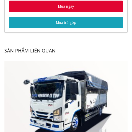
Bình nhiên liệu
Mua ngay
Thùng xe
Thông số kỹ thuật
Mua trả góp
Thông số chung
Động cơ
Lốp xe
Hệ thống phanh
SẢN PHẨM LIÊN QUAN
Hệ thống lái
Video đánh giá xe tải Daewoo Prima 9 tấn
Ngoại Thất
Xe tải
Daewoo được trang bị kính chiếu hậu đầy đủ 2
bên tải, giúp tài xế dễ quan sát và vận hành xe. Vị trí đặt
cũng vô cùng hợp lý vừa giúp bác tài dễ nhìn, vừa tạo
được vẻ đẹp thẩm mỹ, hệ thống chiếu sáng halogen