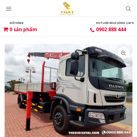
GIỎ HÀNG
HOTLINE MUA HÀNG (24/7)
0
sản phẩm
0902 888 444