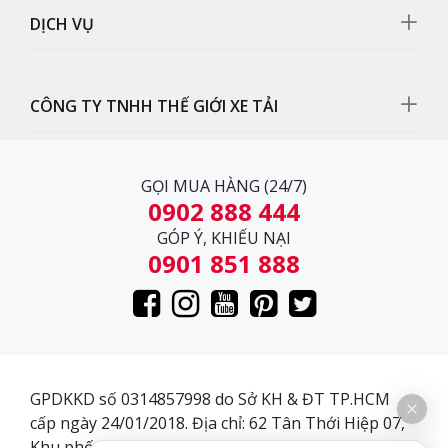
Cụm đèn pha
DỊCH VỤ
Xe sử dụng cụm đèn kết hợp đèn pha và đèn xi nhan
Halogen phản quang đa điểm giúp tăng độ sáng.
CÔNG TY TNHH THẾ GIỚI XE TẢI
GỌI MUA HÀNG (24/7)
0902 888 444
GÓP Ý, KHIẾU NẠI
0901 851 888
GPDKKD số 0314857998 do Sở KH & ĐT TP.HCM
cấp ngày 24/01/2018. Địa chỉ: 62 Tân Thới Hiệp 07,
Gương chiếu hậu
Khu phố 3, Phường Tân Thới Hiệp, Quận 12, Thành