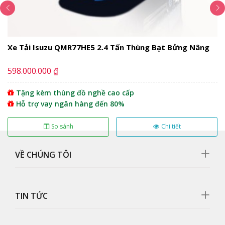
tiêu chuẩn Châu Âu, độ bền cao và ánh sáng tốt.
Ngoài ra, xe tải Daewoo Prima có thiết kế khá tinh tế và
sắc sảo, tất cả các bộ phận trên xe được lắp đặt tỉ mỉ
dưới dây chuyền công nghệ hiện đại và tiên tiến nhất
Xe Tải Isuzu QMR77HE5 2.4 Tấn Thùng Bạt Bửng Nâng
hiện nay.
598.000.000 ₫
Tặng kèm thùng đồ nghề cao cấp
Hỗ trợ vay ngân hàng đến 80%
So sánh
Chi tiết
VỀ CHÚNG TÔI
TIN TỨC