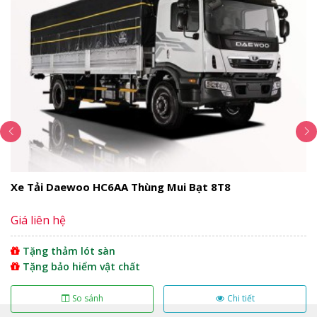
Ngoại Thất
Xe tải IZ49 thùng lửng được thiết kế tinh tế và hiện đại,
tất cả các bộ phận trên xe được lắp đặt tỉ mỉ. Xe IZ49
không chỉ có cấu tạo động cơ mạnh mẽ mà còn cấu tạo
sang trọng kể cả ngoại và nội thất. Xe được nhấn mạnh
thêm logo Euro4 làm tôn thêm vẻ đẹp xe. Gương chiếu
hậu thiết kế vừa tầm, bên lái được trang bị thêm gương
cầu lồi, có thể gập lại vô cùng tiện lợi.
Xe Tải Daewoo HC6AA Thùng Mui Bạt 8T8
Giá liên hệ
Tặng thảm lót sàn
Tặng bảo hiểm vật chất
So sánh
Chi tiết