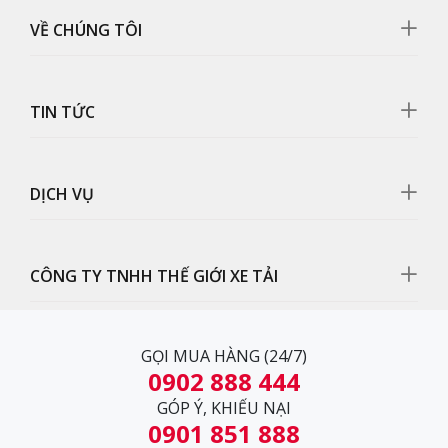
VỀ CHÚNG TÔI
TIN TỨC
Mặt galang
Mặt galang có thiết kế bo tròn mềm mềm nhưng vẫn
thể hiện sự mạnh mẽ cứng cáp trong từng đường nét..
DỊCH VỤ
CÔNG TY TNHH THẾ GIỚI XE TẢI
GỌI MUA HÀNG (24/7)
0902 888 444
GÓP Ý, KHIẾU NẠI
0901 851 888