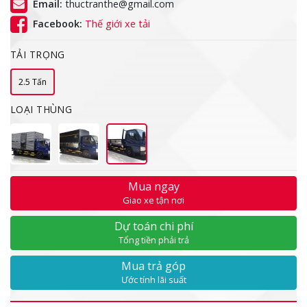
Email:
thuctranthe@gmail.com
Facebook:
Thế giới xe tải
TẢI TRỌNG
2.5 Tấn
LOẠI THÙNG
Mua ngay
Giao xe tận nơi
Dự toán chi phí
Tổng tiền phải trả
Mua trả góp
Ước tính lãi suất