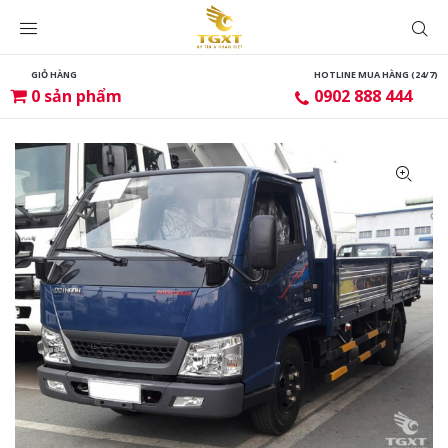
GIỎ HÀNG
HOTLINE MUA HÀNG (24/7)
0
sản phẩm
0902 888 444