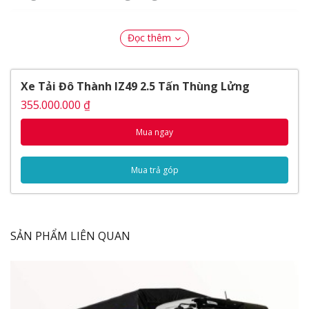
Nội dung bài viết
Đọc thêm
Ngoại Thất
Mặt galang
Xe Tải Đô Thành IZ49 2.5 Tấn Thùng Lửng
Tay nắm cửa
Nội Thất
355.000.000 ₫
Vô lăng
Mua ngay
Hộc chứa đồ
Vận hành
Cầu xe
Mua trả góp
Hộp số
Thùng xe
Thông số kỹ thuật
SẢN PHẨM LIÊN QUAN
Thông số chung
Động cơ
Video Đánh Giá Xe Tải Đô Thành IZ49