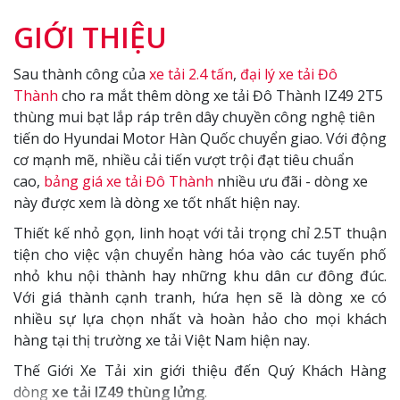
GIỚI THIỆU
Sau thành công của
xe tải 2.4 tấn
,
đại lý xe tải Đô
Thành
cho ra mắt thêm dòng
xe tải Đô Thành
IZ49
2T5
thùng mui bạt
lắp ráp trên dây chuyền công nghệ tiên
tiến do Hyundai Motor Hàn Quốc chuyển giao. Với động
cơ mạnh mẽ, nhiều cải tiến vượt trội đạt tiêu chuẩn
cao,
bảng giá xe tải Đô Thành
nhiều ưu đãi - dòng xe
này được xem là dòng xe tốt
nhất hiện nay.
Thiết kế nhỏ gọn, linh hoạt với tải trọng chỉ 2.5T thuận
tiện cho việc vận chuyển hàng hóa vào các tuyến phố
nhỏ khu nội thành hay những khu dân cư đông đúc.
Với giá thành cạnh tranh, hứa hẹn sẽ là dòng xe có
nhiều sự lựa chọn nhất và hoàn hảo cho mọi khách
hàng tại thị trường xe tải Việt Nam hiện nay.
Thế Giới Xe Tải xin giới thiệu đến Quý Khách Hàng
dòng
xe tải IZ49 thùng lửng
.