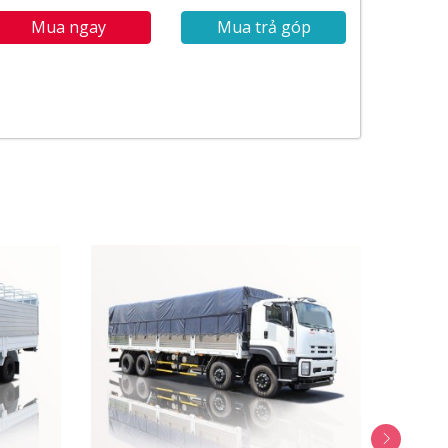
Mua ngay
Mua trả góp
 kiểu dáng nội ngoại thất mang phong cách sang
năng chở hàng tối ưu với thùng chở hàng dài
hảo.