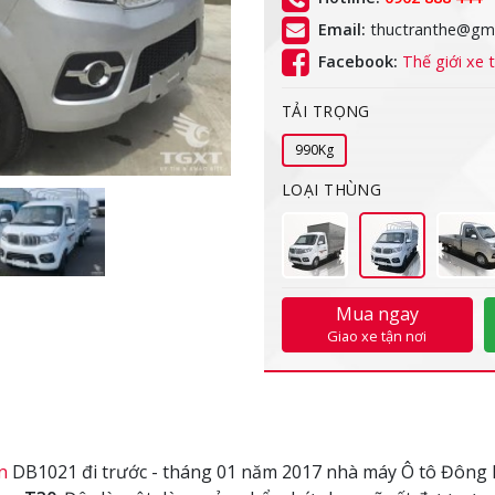
Email:
thuctranthe@gma
Facebook:
Thế giới xe t
TẢI TRỌNG
990Kg
LOẠI THÙNG
Mua ngay
Giao xe tận nơi
n
DB1021 đi trước - tháng 01 năm 2017 nhà máy Ô tô Đông