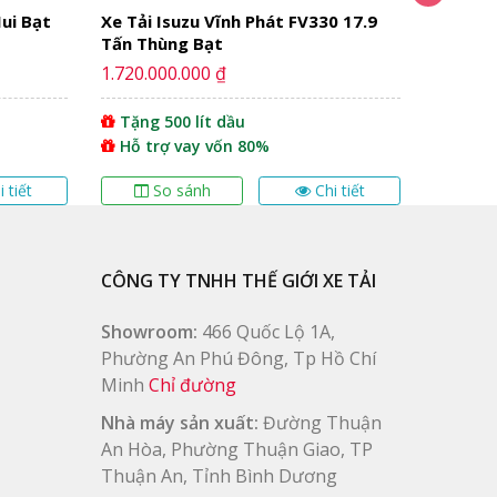
ui Bạt
Xe Tải Isuzu Vĩnh Phát FV330 17.9
Xe Tải 
Tấn Thùng Bạt
1.720.000.000 ₫
Giá liên
Tặng 500 lít dầu
Tặng 
Hỗ trợ vay vốn 80%
Tặng 
i tiết
So sánh
Chi tiết
S
CÔNG TY TNHH THẾ GIỚI XE TẢI
Showroom:
466 Quốc Lộ 1A,
Phường An Phú Đông, Tp Hồ Chí
Minh
Chỉ đường
Nhà máy sản xuất:
Đường Thuận
An Hòa, Phường Thuận Giao, TP
Thuận An, Tỉnh Bình Dương