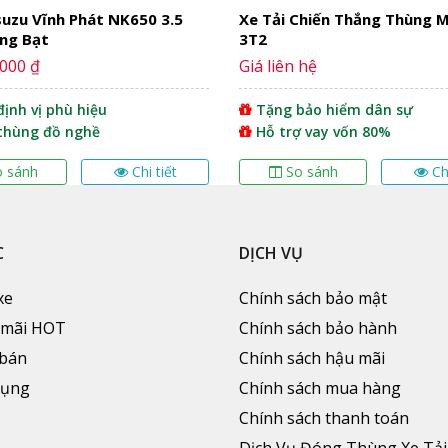
suzu Vĩnh Phát NK650 3.5
Xe Tải Chiến Thắng Thùng M
ng Bạt
3T2
.000 ₫
Giá liên hệ
ịnh vị phù hiệu
Tặng bảo hiểm dân sự
thùng đồ nghề
Hỗ trợ vay vốn 80%
o sánh
Chi tiết
So sánh
Ch
C
DỊCH VỤ
xe
Chính sách bảo mật
 mãi HOT
Chính sách bảo hành
 bán
Chính sách hậu mãi
dụng
Chính sách mua hàng
Chính sách thanh toán
Dịch Vụ Đóng Thùng Xe Tải