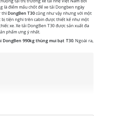
huộng tại thị trường xe tải nhẹ Việt Nam bởi
g là điểm mấu chốt để xe tải Dongben ngày
 thì
DongBen T30
cũng như vậy nhưng với một
 bị tiện nghi trên cabin được thiết kế như một
chiếc xe. Xe tải DongBen T30 được sản xuất đa
sản phẩm ưng ý nhất.
i DongBen 990kg thùng mui bạt T30
. Ngoài ra,