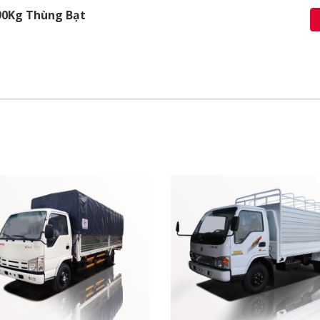
90Kg Thùng Bạt
i ưu hóa công năng sử dụng từ kích thước thùng xe, cabin,
ng. Đặc biệt, Dongben T30 ra mắt ưu điểm vượt trội là khả 
ẽ trong từng chi tiết cũng như mang nét đẹp tinh tế hoàn 