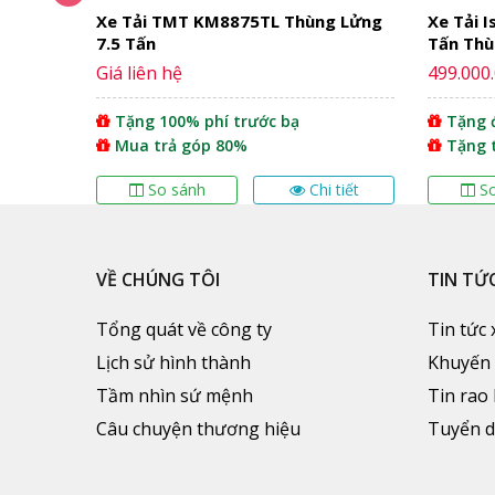
g Bạt
Xe Tải TMT KM8875TL Thùng Lửng
Xe Tải I
7.5 Tấn
Tấn Thù
Giá liên hệ
499.000
hiều
Tặng 100% phí trước bạ
Tặng đ
Mua trả góp 80%
Tặng 
 tiết
So sánh
Chi tiết
S
VỀ CHÚNG TÔI
TIN TỨ
Tổng quát về công ty
Tin tức 
Lịch sử hình thành
Khuyến
Tầm nhìn sứ mệnh
Tin rao
Câu chuyện thương hiệu
Tuyển 