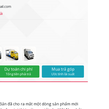
il.com
ải
Dự toán chi phí
Mua trả góp
Tổng tiền phải trả
Ước tính lãi suất
 Bản đã cho ra mắt một dòng sản phẩm mới