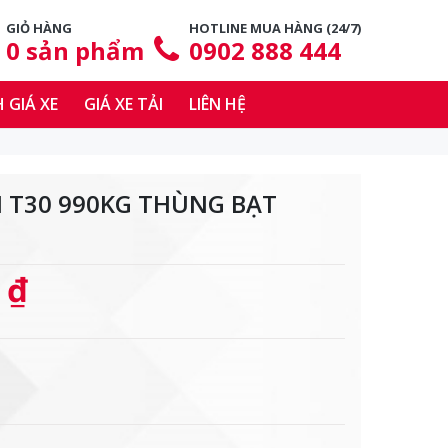
GIỎ HÀNG
HOTLINE MUA HÀNG (24/7)
0
sản phẩm
0902 888 444
 GIÁ XE
GIÁ XE TẢI
LIÊN HỆ
N T30 990KG THÙNG BẠT
 ₫