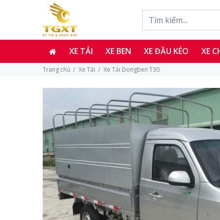
XE TẢI
XE BEN
XE ĐẦU KÉO
XE 
Trang chủ
Xe Tải
Xe Tải Dongben T30