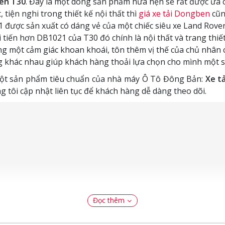
Ben T30
. Đây là một dòng sản phẩm hứa hẹn sẽ rất được ưa c
tiện nghi trong thiết kế nội thất thì
giá xe tải Dongben
cũn
ược sản xuất có dáng vẻ của một chiếc siêu xe Land Rover
 tiến hơn DB1021 của T30 đó chính là nội thất và trang thiết
ng một cảm giác khoan khoái, tôn thêm vị thế của chủ nhân 
g khác nhau giúp khách hàng thoải lựa chọn cho mình một 
t một sản phẩm tiêu chuẩn của nhà máy Ô Tô Đông Bản:
Xe tả
 tôi cập nhật liên tục để khách hàng dễ dàng theo dõi.
Đọc thêm