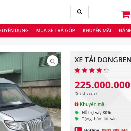
CHUYÊN DỤNG
MUA XE TRẢ GÓP
KHUYẾN MÃI
ĐÁNH
XE TẢI DONGBE
225.000.000
(Giá chassis)
Khuyến mãi
Hỗ trợ vay 80%
Tặng thảm lót sàn
Hotline:
0902 888 444