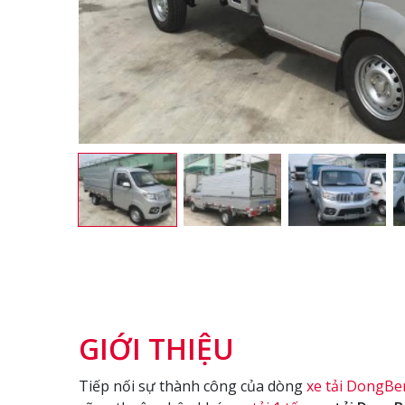
GIỚI THIỆU
Tiếp nối sự thành công của dòng
xe tải DongBe