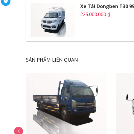
Treo trước
Xe Tải Dongben T30 9
Thùng xe
225.000.000 ₫
Thông số kỹ thuật
Thông số chung
Hệ thống phanh
Video Đánh Giá Xe Tải Dongben
SẢN PHẨM LIÊN QUAN
Ngoại Thất
Xe tải DongBen 990kg
T30 được nhà sản xuất tố
trọng không thua kém gì các xe du lịch hạng sa
rộng. Xe nhỏ gọn nhưng vẫn thể hiện sự mạnh m