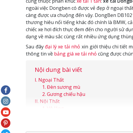
cũng thuộc phân khúc
xe tải 1 tấn
:
xe tải Dong
ngoài việc Dongben có được vẻ đẹp ở ngoại thất, 
càng được ưa chuộng đến vậy. DongBen DB1021 đ
thương hiêu nổi tiếng khác đó chính là BMW, cải
chiếc xe hơi đích thực đem đến cho người sử dụ
dạng về màu sắc cùng rất nhiều ứng dụng thùn
Sau đây
đại lý xe tải nhỏ
xin giới thiệu chi tiế
thông tin về
bảng giá xe tải nhỏ
cũng được chúng
Nội dung bài viết
Ngoại Thất
Đèn sương mù
Gương chiếu hậu
Nội Thất
Vô lăng
Bảng điều khiển trung tâm
Vận hành
Bánh xe