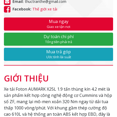
Email:
thuctranthe@gmail.com
Facebook:
Thế giới xe tải
Mua ngay
Giao xe tận nơi
Dự toán chi phí
Tổng tiền phải trả
Mua trả góp
Ước tính lãi suất
GIỚI THIỆU
Xe tải Foton AUMARK X25L 1.9 tấn thùng kín 4.2 mét là
sản phẩm kết hợp công nghệ động cơ Cummins và hộp
số ZF, mang lại mô-men xoắn 320 Nm ngay từ dải tua
thấp 1000 vòng/phút. Với khung gầm thép cường độ
cao 610L và hệ thống an toàn ABS kết hợp EBD, đây là