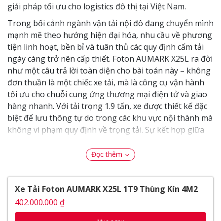
giải pháp tối ưu cho logistics đô thị tại Việt Nam.
Trong bối cảnh ngành vận tải nội đô đang chuyển mình
mạnh mẽ theo hướng hiện đại hóa, nhu cầu về phương
tiện linh hoạt, bền bỉ và tuân thủ các quy định cấm tải
ngày càng trở nên cấp thiết. Foton AUMARK X25L ra đời
như một câu trả lời toàn diện cho bài toán này – không
đơn thuần là một chiếc xe tải, mà là công cụ vận hành
tối ưu cho chuỗi cung ứng thương mại điện tử và giao
hàng nhanh. Với tải trọng 1.9 tấn, xe được thiết kế đặc
biệt để lưu thông tự do trong các khu vực nội thành mà
không vi phạm quy định về trọng tải. Sự kết hợp giữa
thương hiệu Foton – đơn vị dẫn đầu thị trường xe
thương mại Trung Quốc – với nền tảng kỹ thuật
Đọc thêm
phương Tây tạo nên một sản phẩm vượt trội về cả chất
lượng lẫn hiệu suất vận hành.
Xe Tải Foton AUMARK X25L 1T9 Thùng Kín 4M2
Foton AUMARK X25L và sứ
402.000.000 ₫