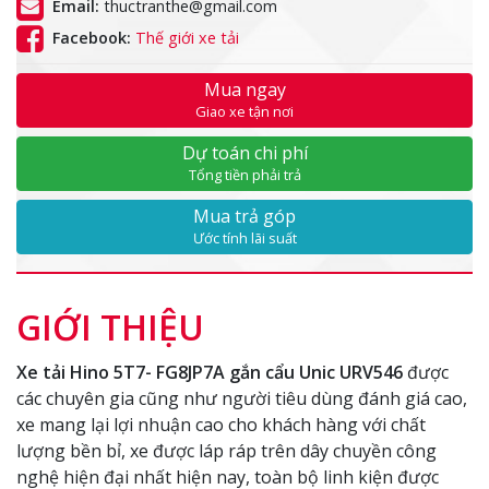
Email:
thuctranthe@gmail.com
Facebook:
Thế giới xe tải
Mua ngay
Giao xe tận nơi
Dự toán chi phí
Tổng tiền phải trả
Mua trả góp
Ước tính lãi suất
GIỚI THIỆU
Xe tải Hino 5T7- FG8JP7A gắn cẩu Unic URV546
được
các chuyên gia cũng như người tiêu dùng đánh giá cao,
xe mang lại lợi nhuận cao cho khách hàng với chất
lượng bền bỉ, xe được láp ráp trên dây chuyền công
nghệ hiện đại nhất hiện nay, toàn bộ linh kiện được