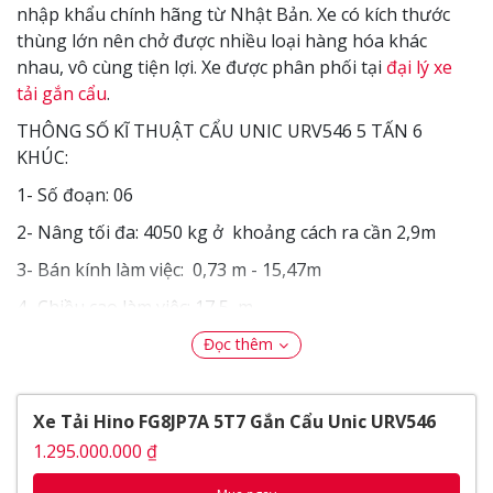
nhập khẩu chính hãng từ Nhật Bản. Xe có kích thước
thùng lớn nên chở được nhiều loại hàng hóa khác
nhau, vô cùng tiện lợi. Xe được phân phối tại
đại lý xe
tải gắn cẩu
.
THÔNG SỐ KĨ THUẬT CẨU UNIC URV546 5 TẤN 6
KHÚC:
1- Số đoạn: 06
2- Nâng tối đa: 4050 kg ở khoảng cách ra cần 2,9m
3- Bán kính làm việc: 0,73 m - 15,47m
4- Chiều cao làm việc: 17,5 m
5- Thu hết cần: 3,93 m
Đọc thêm
6- Khi ra hết cần: 15,71m
7- Vận tốc gia cần: 11,78 m - 28 S
Xe Tải Hino FG8JP7A 5T7 Gắn Cẩu Unic URV546
1.295.000.000 ₫
8- Vận tốc nâng cần: 1/ 78 độ - 12S