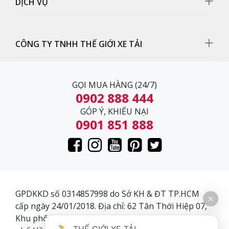
DỊCH VỤ
Mặt ga lăng thiết kế hiện đại, chắc chắn, hạn chế móp
méo.
CÔNG TY TNHH THẾ GIỚI XE TẢI
GỌI MUA HÀNG (24/7)
0902 888 444
GÓP Ý, KHIẾU NẠI
0901 851 888
GPDKKD số 0314857998 do Sở KH & ĐT TP.HCM
cấp ngày 24/01/2018. Địa chỉ: 62 Tân Thới Hiệp 07,
Cần gạt nước
Khu phố 3, Phường Tân Thới Hiệp, Quận 12, Thành
Cần gạt nước thiết kế đơn giản nhưng rất tiện lợi, hỗ