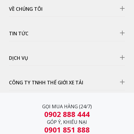
VỀ CHÚNG TÔI
TIN TỨC
DỊCH VỤ
Cụm đèn pha
Xe tải Hino 3T5
XZU720L thùng mui bạt sử dụng cụm
CÔNG TY TNHH THẾ GIỚI XE TẢI
đèn kết hợp đèn pha và đèn xi nhan Halogen phản
quang đa điểm độ sáng lớn.
GỌI MUA HÀNG (24/7)
0902 888 444
GÓP Ý, KHIẾU NẠI
0901 851 888