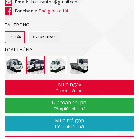
Email:
thuctranthe@gmail.com
Facebook:
Thế giới xe tải
TẢI TRỌNG
3.5 Tấn
3.5 Tấn Euro 5
LOẠI THÙNG
Mua ngay
Giao xe tận nơi
Dự toán chi phí
Tổng tiền phải trả
Mua trả góp
Ước tính lãi suất