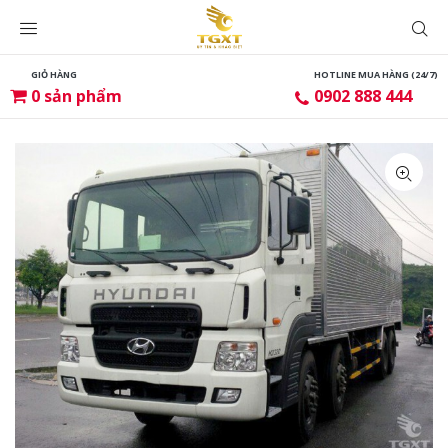
GIỎ HÀNG
HOTLINE MUA HÀNG (24/7)
0
sản phẩm
0902 888 444