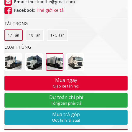
Email:
thuctranthe@gmail.com
Facebook:
Thế giới xe tải
TẢI TRỌNG
17 Tấn
18 Tấn
17.5 Tấn
LOẠI THÙNG
Mua ngay
Giao xe tận nơi
Dự toán chi phí
Tổng tiền phải trả
Mua trả góp
Ước tính lãi suất