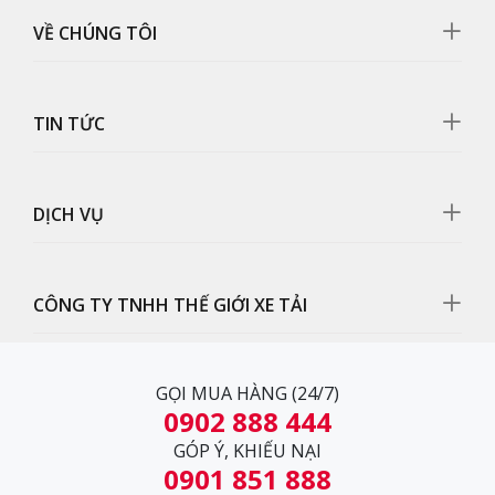
VỀ CHÚNG TÔI
TIN TỨC
DỊCH VỤ
Mặt galang
Mặt galang được gia công chắc chắn với hệ thống lưới
CÔNG TY TNHH THẾ GIỚI XE TẢI
tản nhiệt giúp làm mát động cơ nhanh chóng cho xe
vận hành êm.
GỌI MUA HÀNG (24/7)
0902 888 444
GÓP Ý, KHIẾU NẠI
0901 851 888