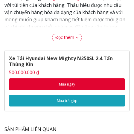
với túi tiền của khách hàng. Thấu hiểu được nhu cầu
vận chuyển hàng hóa đa dạng của khách hàng và với
mong muốn giúp khách hàng tiết kiệm được thời gian
và chi phí chuyên chở, nhà máy đã nâng cấp thùng
hàng của dòng xe lên tới 4m3 vô cùng lý tưởng.
Đọc thêm
Nếu quý khách hàng còn đang băn khoăn về dòng xe
này thì trong bài giới thiệu dưới đây của Thế Giới Xe Tải
Xe Tải Hyundai New Mighty N250SL 2.4 Tấn
sẽ giúp cho quý khách hàng tìm hiểu thêm chi tiết về
Thùng Kín
dòng sản phẩm này nhé!
500.000.000 ₫
Nội dung bài viết
Mua ngay
Ngoại thất
Cabin
Mua trả góp
Cụm đèn pha
Gương chiếu hậu
Bậc lên xuống của xe
Nội thất
SẢN PHẨM LIÊN QUAN