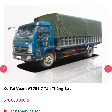
Không gian nội thất
Ghế ngồi
Bảng điều khiển trung tâm
Vô lăng tay lái
Vận hành
Khung gầm
Hộp số
An toàn
Có nên mua xe tải Hyundai New Mighty?
Mua xe tải Hyundai New Mighty tại đâu uy
tín?
Thùng xe
THÔNG SỐ KỸ THUẬT
Thông số chung
Động cơ
Xe Tải Veam VT751 7 Tấn Thùng Bạt
Lốp xe
Hệ thống phanh
670.000.000 ₫
Hệ thống lái
Video Đánh Giá Xe Tải Hyundai New Mighty
Tặng thảm lót sàn