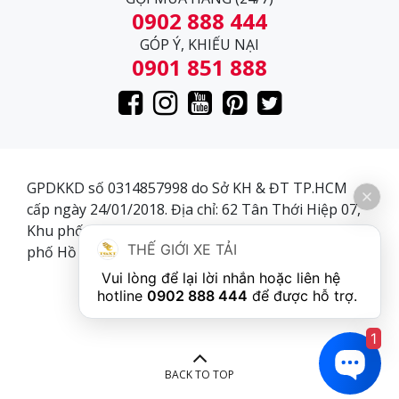
làm chủ đạo đẹp mắt, bóng bẩy và được sơn trên dây
0902 888 444
chuyền công nghệ hiện đại, không bị gỉ sét và bay màu
GÓP Ý, KHIẾU NẠI
theo thời gian.
0901 851 888
GPDKKD số 0314857998 do Sở KH & ĐT TP.HCM
cấp ngày 24/01/2018. Địa chỉ: 62 Tân Thới Hiệp 07,
Khu phố 3, Phường Tân Thới Hiệp, Quận 12, Thành
THẾ GIỚI XE TẢI
phố Hồ Chí Minh, Việt Nam.
 Vui lòng để lại lời nhắn hoặc liên hệ 
hotline 
0902 888 444
1
Cabin
BACK TO TOP
Đầu xe thiết kế dạng khí động học giúp cản sức gió khi