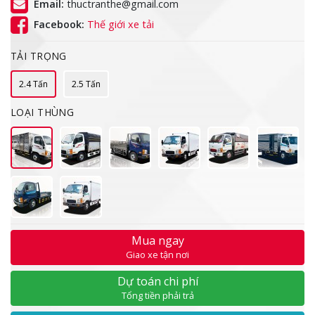
Email:
thuctranthe@gmail.com
Facebook:
Thế giới xe tải
TẢI TRỌNG
2.4 Tấn
2.5 Tấn
LOẠI THÙNG
Mua ngay
Giao xe tận nơi
Dự toán chi phí
Tổng tiền phải trả