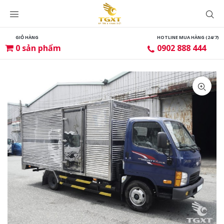
GIỎ HÀNG
HOTLINE MUA HÀNG (24/7)
0
sản phẩm
0902 888 444