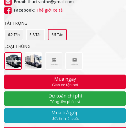
Email:
thuctranthe@gmail.com
Facebook:
Thế giới xe tải
TẢI TRỌNG
6.2 Tấn
5.8 Tấn
6.5 Tấn
LOẠI THÙNG
Mua ngay
Giao xe tận nơi
Dự toán chi phí
Tổng tiền phải trả
Mua trả góp
Ước tính lãi suất