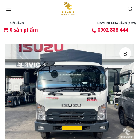
GIỎ HÀNG
HOTLINE MUA HÀNG (24/7)
0
sản phẩm
0902 888 444