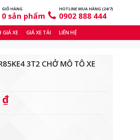
GIỎ HÀNG
HOTLINE MUA HÀNG (24/7)
0
sản phẩm
0902 888 444
 GIÁ XE
GIÁ XE TẢI
LIÊN HỆ
PR85KE4 3T2 CHỞ MÔ TÔ XE
 ₫