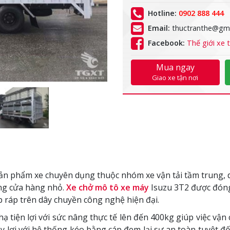
Hotline:
0902 888 444
Email:
thuctranthe@gma
Facebook:
Thế giới xe t
Mua ngay
Giao xe tận nơi
ản phẩm xe chuyên dụng thuộc nhóm xe vận tải tầm trung, d
ững cửa hàng nhỏ.
Xe chở mô tô xe máy
Isuzu 3T2
được đóng
 ráp trên dây chuyền công nghệ hiện đại.
hạ tiện lợi với sức nâng thực tế lên đến 400kg giúp việc 
y lợi với hệ thống kéo bằng cáp đem lại sự an toàn tuyệt đ