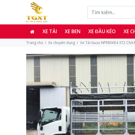
XE TẢI
XE BEN
XE ĐẦU KÉO
XE 
Trang chủ
Xe chuyên dụng
Xe Tải Isuzu NPR85KE4 3T2 Chở