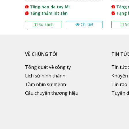
Tặng bao da tay lái
Tặng đ
Tặng thảm lót sàn
Tặng 
 tiết
So sánh
Chi tiết
S
VỀ CHÚNG TÔI
TIN TỨ
Tổng quát về công ty
Tin tức 
Lịch sử hình thành
Khuyến
Tầm nhìn sứ mệnh
Tin rao
Câu chuyện thương hiệu
Tuyển 