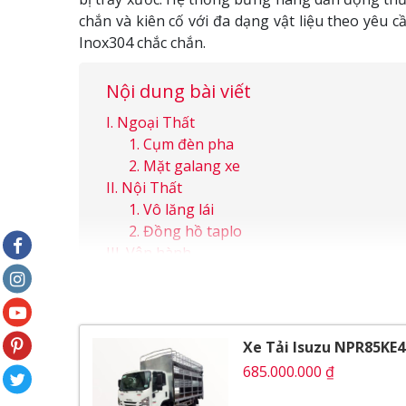
chắn và kiên cố với đa dạng vật liệu theo yêu 
Inox304 chắc chắn.
Nội dung bài viết
Ngoại Thất
Cụm đèn pha
Mặt galang xe
Nội Thất
Vô lăng lái
Đồng hồ taplo
Vận hành
Cầu xe
Thùng nhiên liệu
Thùng xe
Thông số kỹ thuật
Xe Tải Isuzu NPR85KE
Thông số chung
685.000.000 ₫
Động cơ
Lốp xe