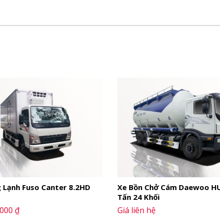
ó chất lượng cao và tuổi thọ bền bỉ, xe Isuzu NPR85KE4 
thay đổi đẹp hơn và sang trọng hơn.
 bước nâng cấp hơn về vị trí mặt ga lăng được nâng cao h
 cao lên đảm bảo sự dao động của cabin không bị va chạm
g ta mới nhận biết được sự khác biệt này. Nếu bạn muốn ng
ghiệm thú vị nhé.
 Lạnh Fuso Canter 8.2HD
Xe Bồn Chở Cám Daewoo H
Tấn 24 Khối
.000 ₫
Giá liên hệ