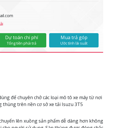
il.com
ải
Dự toán chi phí
Mua trả góp
Tổng tiền phải trả
Ước tính lãi suất
ùng để chuyên chở các loại mô tô xe máy từ nơi
 thùng trên nền cơ sở xe tải Isuzu 3T5
vận chuyển lên xuồng sản phẩm dễ dàng hơn không
ối cho người sử dụng. Sàn thùng được đóng chắc