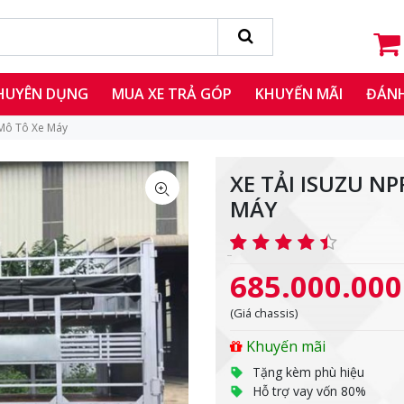
CHUYÊN DỤNG
MUA XE TRẢ GÓP
KHUYẾN MÃI
ĐÁNH
 Mô Tô Xe Máy
XE TẢI ISUZU N
MÁY
685.000.000
(Giá chassis)
Khuyến mãi
Tặng kèm phù hiệu
Hỗ trợ vay vốn 80%