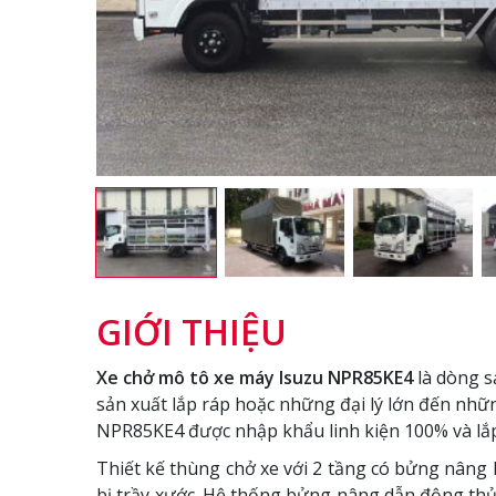
GIỚI THIỆU
Xe chở mô tô xe máy Isuzu NPR85KE4
là dòng s
sản xuất lắp ráp hoặc những đại lý lớn đến nh
NPR85KE4 được nhập khẩu linh kiện 100% và lắp
Thiết kế thùng chở xe với 2 tầng có bửng nâng 
bị trầy xước. Hệ thống bửng nâng dẫn động thủ