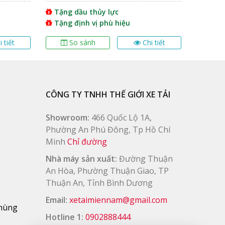
Tặng dầu thủy lực
Tặng 
Tặng định vị phù hiệu
Tặng 
Tặng 
i tiết
So sánh
Chi tiết
S
CÔNG TY TNHH THẾ GIỚI XE TẢI
Showroom:
466 Quốc Lộ 1A,
Phường An Phú Đông, Tp Hồ Chí
Minh
Chỉ đường
Nhà máy sản xuất:
Đường Thuận
An Hòa, Phường Thuận Giao, TP
Thuận An, Tỉnh Bình Dương
Email:
xetaimiennam@gmail.com
thùng
Hotline 1:
0902888444