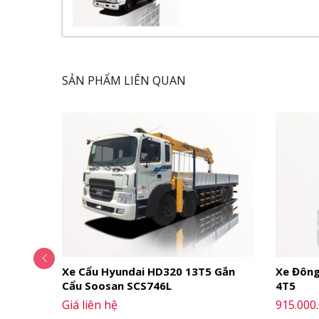
Hệ thống phanh
Hệ thống lái
Video Đánh Giá Xe Tải Isuzu NPR85KE4
SẢN PHẨM LIÊN QUAN
Ngoại Thất
Nhằm mang đến cho khách hàng những dòng xe c
ngoại thất. Tổng quan ngoại thất xe cũng được 
Ngoài ra,
xe tải Isuzu
3.2 tấn NPR85KE4 2018 có
động cơ tốt hơn, đầu cabin xe cũng được nâng
dưới, những chi tiết nhỏ này nếu để ý kĩ chún
ngay với
Thế Giới Xe Tải
để có thêm nhiều trải n
Truck
Xe Cẩu Hyundai HD320 13T5 Gắn
Xe Đông
Cẩu Soosan SCS746L
4T5
Giá liên hệ
915.000