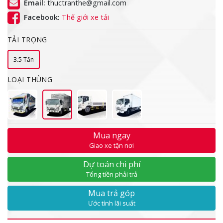
Email:
thuctranthe@gmail.com
Facebook:
Thế giới xe tải
TẢI TRỌNG
3.5 Tấn
LOẠI THÙNG
Mua ngay
Giao xe tận nơi
Dự toán chi phí
Tổng tiền phải trả
Mua trả góp
Ước tính lãi suất