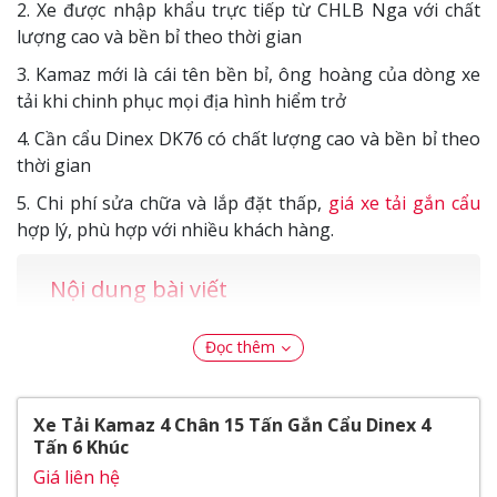
2. Xe được nhập khẩu trực tiếp từ CHLB Nga với chất
lượng cao và bền bỉ theo thời gian
3. Kamaz mới là cái tên bền bỉ, ông hoàng của dòng xe
tải khi chinh phục mọi địa hình hiểm trở
4. Cần cẩu Dinex DK76 có chất lượng cao và bền bỉ theo
thời gian
5. Chi phí sửa chữa và lắp đặt thấp,
giá xe tải gắn cẩu
hợp lý, phù hợp với nhiều khách hàng.
Nội dung bài viết
Ngoại Thất
Đọc thêm
Bậc lên xuống
Gương chiếu hậu
Nội Thất
Xe Tải Kamaz 4 Chân 15 Tấn Gắn Cẩu Dinex 4
Vô lăng
Tấn 6 Khúc
Vận hành
Giá liên hệ
Bánh xe