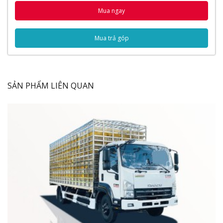
Thùng nhiên liệu
Mua ngay
Thùng xe
Quy cách đóng thùng lửng
Mua trả góp
Thông số kỹ thuật
Thông số chung
Video Đánh Giá Xe Tải Kamaz 4 Chân 15 Tấn
Gắn Cẩu Dinex 4 Tấn 6 Khúc
SẢN PHẨM LIÊN QUAN
Ngoại Thất
Ngoại thất
xe tải Kamaz gắn cẩu
15 tấn gắn cẩu Dinex 4
tấn 6 khúc được thiết kế khá tinh xảo và chắc chắn. Các
bộ phận trên xe được cấu tạo hài hòa với nhau vẫn giữ
nguyên thiết kế quen thuộc bấy lâu nay mà mọi người
vẫn tin tưởng của dòng xe Hino với thiết kế cabin khí
động học với dạng mặt trụ cong giúp giảm sức cản của
không khí giúp tiết kiệm nhiên liệu hơn.