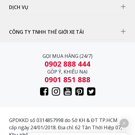
DỊCH VỤ
CÔNG TY TNHH THẾ GIỚI XE TẢI
GỌI MUA HÀNG (24/7)
0902 888 444
GÓP Ý, KHIẾU NẠI
0901 851 888
Gương chiếu hậu
Gương chiếu hậu xe tải Kamaz 15 tấn gắn cẩu giúp
quan sát tốt điểm mù phía sau khi xe di chuyển
GPDKKD số 0314857998 do Sở KH & ĐT TP.HCM
cấp ngày 24/01/2018. Địa chỉ: 62 Tân Thới Hiệp 07,
Khu phố 3, Phường Tân Thới Hiệp, Quận 12, Thành