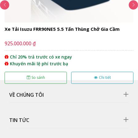
Xe Tải Isuzu FRR90NE5 5.5 Tấn Thùng Chở Gia Cầm
925.000.000 ₫
Chỉ 20% trả trước có xe ngay
Khuyến mãi lệ phí trước bạ
So sánh
Chi tiết
VỀ CHÚNG TÔI
Bậc lên xuống
Bậc lên xuống xe tải Kamaz 15 tấn gắn cẩu bằng sắt
TIN TỨC
được gia công chắc chắn, cứng cáp, dễ dàng di chuyển