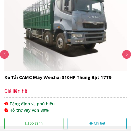
Ngoại Thất
Xe tải
Veam 1.5 tấn VT150 có thiết kế vuông vức hiện
đại, tinh tế và gọn gàng dễ dàng di chuyển trên mọi nẻo
đường. Thiết kế Cabin kiểu lật về phía trước giúp dễ
dàng kiểm tra, bảo dưỡng. Hệ thống đèn hiện đại cho
ánh sáng tốt, góc chiếu sáng rộng, hỗ trợ quan sát tốt
khi thời tiết xấu. Các chi tiết trên xe có cấu tạo bền bỉ
lắp ráp hài hòa với nhau tạo nên tổng thể vô cùng sang
trọng và đẹp mắt.
Xe Tải CAMC Máy Weichai 310HP Thùng Bạt 17T9
Giá liên hệ
Tặng định vị, phù hiệu
Hỗ trợ vay vốn 80%
So sánh
Chi tiết