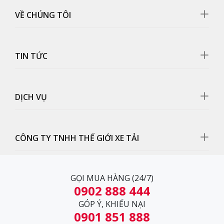
VỀ CHÚNG TÔI
TIN TỨC
Mặt galang
Mặt galang có thiết kế chắc chắc, cấu tạo bền bỉ cứng
DỊCH VỤ
cáp tránh bị móp méo.
CÔNG TY TNHH THẾ GIỚI XE TẢI
GỌI MUA HÀNG (24/7)
0902 888 444
GÓP Ý, KHIẾU NẠI
0901 851 888