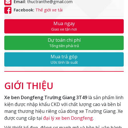
Email:
thuctranthe@gmail.com
Facebook:
Thế giới xe tải
Mua ngay
Giao xe tận nơi
Dự toán chi phí
Tổng tiền phải trả
Mua trả góp
Ước tính lãi suất
GIỚI THIỆU
Xe ben Dongfeng Trường Giang 3T49
là sản phẩm linh
kiện được nhập khẩu CKD với chất lượng cao và bền bỉ
mang thương hiệu riêng của dòng xe Trường Giang. Xe
được cung cấp tại
đại lý xe ben Dongfeng
.
Với thiết kế đẹp, động cơ mạnh mẽ và bền bỉ, vận hành