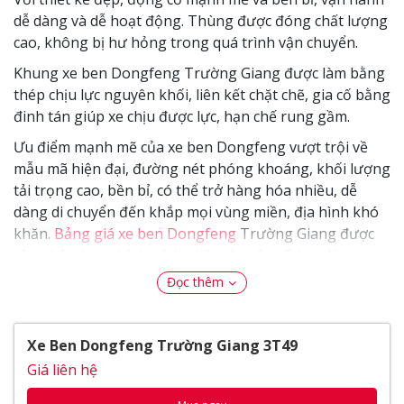
dễ dàng và dễ hoạt động. Thùng được đóng chất lượng
cao, không bị hư hỏng trong quá trình vận chuyển.
Khung xe ben Dongfeng Trường Giang được làm bằng
thép chịu lực nguyên khối, liên kết chặt chẽ, gia cố bằng
đinh tán giúp xe chịu được lực, hạn chế rung gầm.
Ưu điểm mạnh mẽ của xe ben Dongfeng vượt trội về
mẫu mã hiện đại, đường nét phóng khoáng, khối lượng
tải trọng cao, bền bỉ, có thể trở hàng hóa nhiều, dễ
dàng di chuyển đến khắp mọi vùng miền, địa hình khó
khăn.
Bảng giá xe ben Dongfeng
Trường Giang được
cập nhật theo chính sách nhà máy nên rấthợp lý.
Đọc thêm
Thế Giới Xe Tải xin giới thiệu đến Quý Khách Xe ben
Dongfeng Trường Giang 3.49T thế hệ mới trên thị
trường hiện nay.
Xe Ben Dongfeng Trường Giang 3T49
Giá liên hệ
Nội dung bài viết