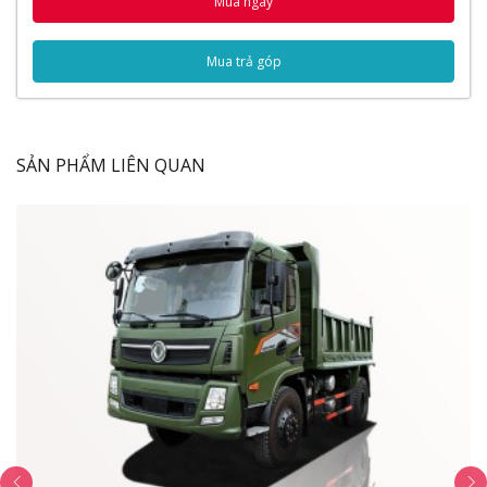
Mua ngay
Ngoại Thất
Nội Thất
Vận hành
Mua trả góp
Thùng xe
Thông số kỹ thuật
Thông số chung
Động cơ
SẢN PHẨM LIÊN QUAN
Lốp xe
Hệ thống phanh
Hệ thống lái
Video Đánh Giá Xe Ben Dongfeng Trường
Giang
Ngoại Thất
Xe ben Dongfeng Trường Giang 3.49 Tấn
có thiết kế
khá tinh tế và sắc xảo, tất cả các bộ phận trên xe được