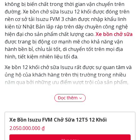
không bị biến chất trong thời gian vận chuyển trên
đường. Xe bồn chở sữa Isuzu 12 khối được đóng trên
nền cơ sở tải Isuzu FVM 3 chân được nhập khẩu linh
kiện từ Nhật Bản lắp ráp trên dây chuyền công nghệ
hiện đại cho sản phẩm chất lượng cao.
Xe bồn chở sữa
được trang bị động cơ mạnh mẽ cho khả năng vận
hành bền bỉ, chỉu tải tốt, di chuyển tốt trên mọi địa
hình, tiết kiệm nhiên liệu tối đa.
Xe bồn 12 khối chở sữa Isuzu rất được sự quan tâm và
ủng hộ của khách hàng trên thị trường trong nhiều
năm qua bởi những ưu điểm vượt trội của sản phẩm,
giá xe bồn chở sữa
hợp lý, chi phí dầu tư thấp, ít tốn
kém chi phí sửa chữa mà phụ tùng thay thế lại rất phổi
Đọc thêm
biển.
Thế Giới Xe Tải
xin giới thiệu đến quý khách hàng
Xe Bồn Isuzu FVM Chở Sữa 12T5 12 Khối
dòng
xe bồn chở sữa Isuzu FVM 12T5 12 khối
chất
2.050.000.000 ₫
lượng cao.