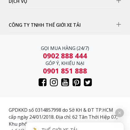
DỊCH VỤ
CÔNG TY TNHH THẾ GIỚI XE TẢI
GỌI MUA HÀNG (24/7)
0902 888 444
GÓP Ý, KHIẾU NẠI
0901 851 888
Mặt ga lăng
Mặt ga lăng được gia công chắc chắn, bền đẹp và có
GPDKKD số 0314857998 do Sở KH & ĐT TP.HCM
tính thẫm mỹ cao
cấp ngày 24/01/2018. Địa chỉ: 62 Tân Thới Hiệp 07,
Khu phố 3, Phường Tân Thới Hiệp, Quận 12, Thành