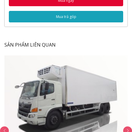
Mua ngay
Nội dung bài viết
Ngoại Thất
Mua trả góp
Cụm đèn pha
Mặt ga lăng
Nội Thất
SẢN PHẨM LIÊN QUAN
Bảng điều khiển
Đồng hồ taplo
Vận hành
Bánh xe
Thùng xe
THÔNG SỐ BỒN CHỞ SỮA 12 KHỐI
Thông số kỹ thuật
Thông số chung
Động cơ
Lốp xe
Hệ thống phanh
Hệ thống lái
Video Đánh Giá Xe Bồn Isuzu FVM Chở Sữa