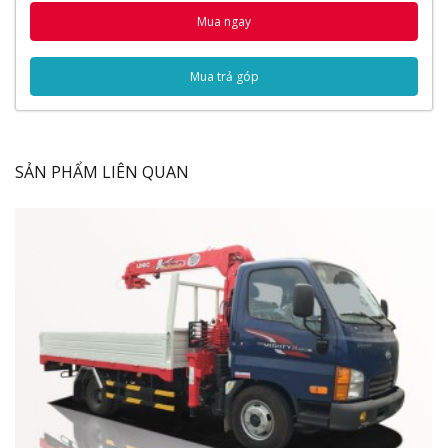
Vận hành
Mua ngay
Cầu chủ động
Thùng đồ nghề
Mua trả góp
Thùng xe
Thông số kỹ thuật
Thông số chung
Động cơ
SẢN PHẨM LIÊN QUAN
Lốp xe
Hệ thống phanh
Hệ thống lái
Video đánh giá xe tải Hyundai HD320 Gắn
Cẩu
Ngoại Thất
Thiết kế kiểu dáng khí động học với vẻ ngoài rất mạnh
mẽ nhưng vẫn thể hiện được sự tinh tế ở từng góc