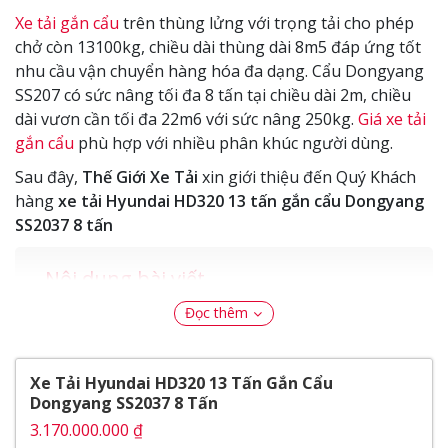
Xe tải gắn cẩu
trên thùng lửng với trọng tải cho phép
chở còn 13100kg, chiều dài thùng dài 8m5 đáp ứng tốt
nhu cầu vận chuyển hàng hóa đa dạng. Cẩu Dongyang
SS207 có sức nâng tối đa 8 tấn tại chiều dài 2m, chiều
dài vươn cần tối đa 22m6 với sức nâng 250kg.
Giá xe tải
gắn cẩu
phù hợp với nhiều phân khúc người dùng.
Sau đây,
Thế Giới Xe Tải
xin giới thiệu đến Quý Khách
hàng
xe tải Hyundai HD320 13 tấn gắn cẩu Dongyang
SS2037 8 tấn
Nội dung bài viết
Ngoại Thất
Đọc thêm
Cụm đèn pha
Kính chiếu hậu
Xe Tải Hyundai HD320 13 Tấn Gắn Cẩu
Nội Thất
Dongyang SS2037 8 Tấn
Thắng tay
3.170.000.000 ₫
Hộc chứa đồ