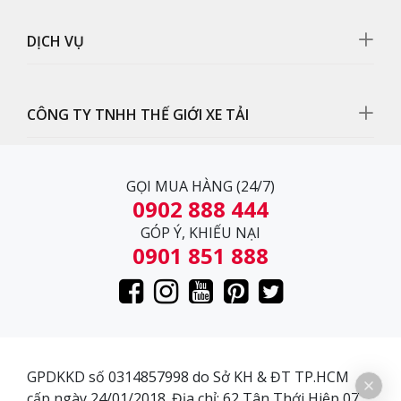
DỊCH VỤ
CÔNG TY TNHH THẾ GIỚI XE TẢI
Cụm đèn pha
Hệ thống đèn pha Halogen đôi cùng với đèn xi nhan
GỌI MUA HÀNG (24/7)
thiết kế đẹp tăng độ sáng và đèn sương mù giúp xe di
0902 888 444
chuyển an toàn.
GÓP Ý, KHIẾU NẠI
0901 851 888
GPDKKD số 0314857998 do Sở KH & ĐT TP.HCM
cấp ngày 24/01/2018. Địa chỉ: 62 Tân Thới Hiệp 07,