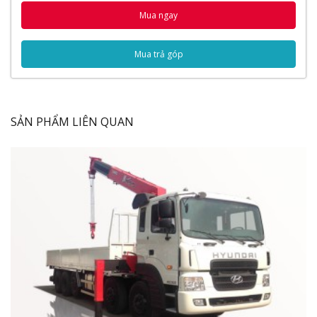
Ngoại Thất
Mua ngay
Đèn pha
Cần gạt nước
Mua trả góp
Nội Thất
Vô lăng
Giường nằm
Vận hành
SẢN PHẨM LIÊN QUAN
Nhíp xe
Bình nhiên liệu
Thùng xe
Thông số kỹ thuật
Thông số chung
Động cơ
Lốp xe
Hệ thống phanh
Hệ thống lái
Video đánh giá xe tải Hino FG8JPSB gắn cẩu
Tadano