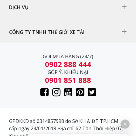
DỊCH VỤ
CÔNG TY TNHH THẾ GIỚI XE TẢI
GỌI MUA HÀNG (24/7)
0902 888 444
GÓP Ý, KHIẾU NẠI
0901 851 888
Cần gạt nước
Cần gạt nước chắc chắn, bền, hoạt động mạnh, hộ trợ
đi mưa cho các bác tài.
GPDKKD số 0314857998 do Sở KH & ĐT TP.HCM
cấp ngày 24/01/2018. Địa chỉ: 62 Tân Thới Hiệp 07,
Khu phố 3, Phường Tân Thới Hiệp, Quận 12, Thành