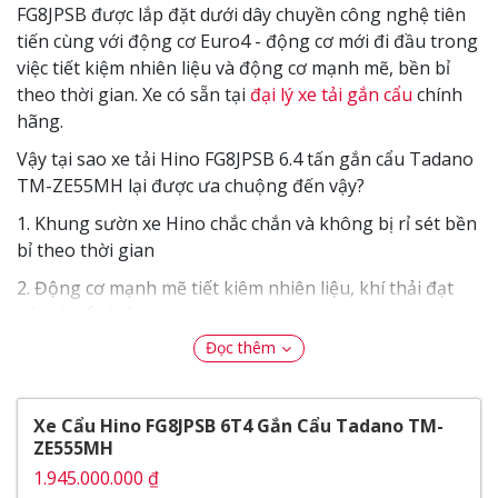
FG8JPSB được lắp đặt dưới dây chuyền công nghệ tiên
tiến cùng với động cơ Euro4 - động cơ mới đi đầu trong
việc tiết kiệm nhiên liệu và động cơ mạnh mẽ, bền bỉ
theo thời gian. Xe có sẵn tại
đại lý xe tải gắn cẩu
chính
hãng.
Vậy tại sao xe tải Hino FG8JPSB 6.4 tấn gắn cẩu Tadano
TM-ZE55MH lại được ưa chuộng đến vậy?
1. Khung sườn xe Hino chắc chắn và không bị rỉ sét bền
bỉ theo thời gian
2. Động cơ mạnh mẽ tiết kiêm nhiên liệu, khí thải đạt
tiêu chuẩn hiện nay
Đọc thêm
3. Kích thước thùng lớn chở hàng hóa nhiều hơn
4.
Bảng giá xe tải gắn cẩu
được cập nhật liên tục để
khách hàng tiện theo dõi.
Xe Cẩu Hino FG8JPSB 6T4 Gắn Cẩu Tadano TM-
ZE555MH
Nội dung bài viết
1.945.000.000 ₫