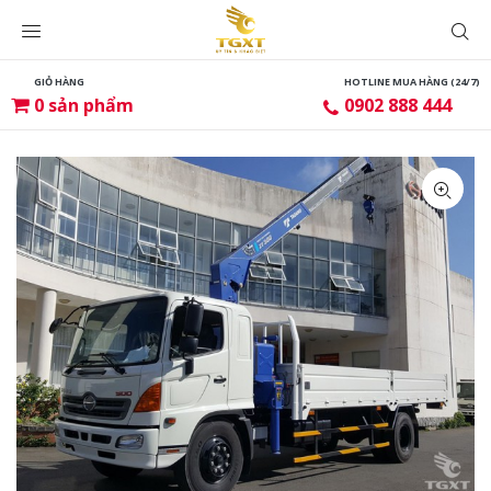
GIỎ HÀNG
HOTLINE MUA HÀNG (24/7)
0
sản phẩm
0902 888 444