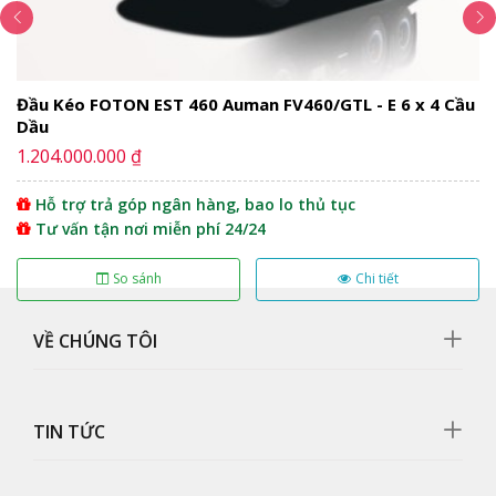
Đầu Kéo FOTON EST 460 Auman FV460/GTL - E 6 x 4 Cầu
Dầu
1.204.000.000 ₫
Hỗ trợ trả góp ngân hàng, bao lo thủ tục
Tư vấn tận nơi miễn phí 24/24
So sánh
Chi tiết
VỀ CHÚNG TÔI
Gương chiếu hậu
TIN TỨC
Gương có kích thước lớn, dễ dàng mở gập giúp quan
sát rõ hơn cũng như tránh được các điểm mù.