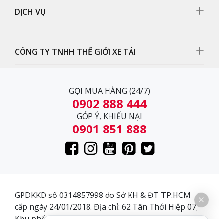
DỊCH VỤ
CÔNG TY TNHH THẾ GIỚI XE TẢI
GỌI MUA HÀNG (24/7)
0902 888 444
GÓP Ý, KHIẾU NẠI
0901 851 888
Nội Thất
GPDKKD số 0314857998 do Sở KH & ĐT TP.HCM
Nội thất xe đầu kéo ChengLong Hải Âu 400Hp 2 cầu
cấp ngày 24/01/2018. Địa chỉ: 62 Tân Thới Hiệp 07,
Cabin M7 rộng rãi với thiết kế 02 giường nằm và thiết
Khu phố 3, Phường Tân Thới Hiệp, Quận 12, Thành