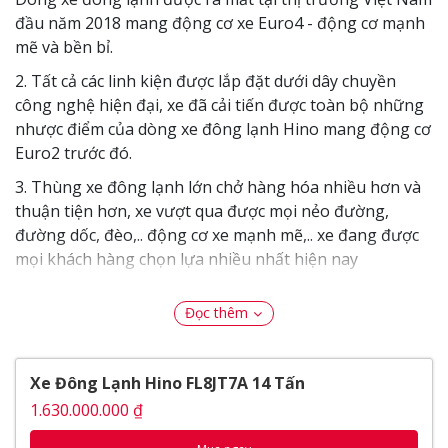
đầu năm 2018 mang động cơ xe Euro4 - động cơ mạnh
mẽ và bền bỉ.
2. Tất cả các linh kiện được lắp đặt dưới dây chuyền
công nghệ hiện đại, xe đã cải tiến được toàn bộ những
nhược điểm của dòng xe đông lạnh Hino mang động cơ
Euro2 trước đó.
3. Thùng xe đông lạnh lớn chở hàng hóa nhiều hơn và
thuận tiện hơn, xe vượt qua được mọi nẻo đường,
đường dốc, đèo,.. động cơ xe mạnh mẽ,.. xe đang được
mọi khách hàng chọn lựa nhiều nhất hiện nay
4. Khung sườn xe đông lạnh Hino chắc chắn và không
Đọc thêm
bị rỉ sét bền bỉ theo thời gian
5. Động cơ mạnh mẽ tiết kiêm nhiên liệu, khí thải đạt
tiêu chuẩn hiện nay
Xe Đông Lạnh Hino FL8JT7A 14 Tấn
6. Kích thước thùng lớn chở hàng hóa nhiều hơn, nhiệt
1.630.000.000 ₫
độ âm 18 độ C, hàng hóa luôn được đảm bảo và bảo