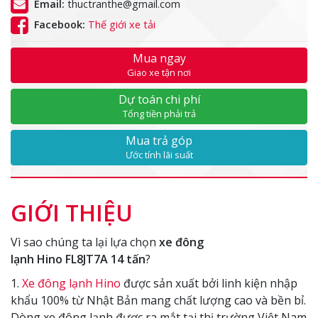
Email:
thuctranthe@gmail.com
Facebook:
Thế giới xe tải
Mua ngay
Giao xe tận nơi
Dự toán chi phí
Tổng tiền phải trả
Mua trả góp
Ước tính lãi suất
GIỚI THIỆU
Vì sao chúng ta lại lựa chọn
xe đông
lạnh Hino
FL8JT7A
14 tấn
?
1.
Xe đông lạnh Hino
được sản xuất bởi linh kiện nhập
khẩu 100% từ Nhật Bản mang chất lượng cao và bền bỉ.
Dòng xe đông lạnh được ra mắt tại thị trường Việt Nam