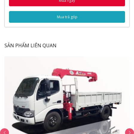
Mua ngay
quản tốt
7.
Giá xe đông lạnh
Hino hợp với mọi đối tượng khách
Mua trả góp
hàng
Nội dung bài viết
SẢN PHẨM LIÊN QUAN
Ngoại Thất
Gương chiếu hậu
Cụm đèn pha
Nội Thất
Đồng hồ taplo
Vô lăng
Vận hành
Thùng nhiên liệu
Thùng xe
Thông số kỹ thuật
Thông số chung
Kích thước xe
Động cơ