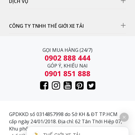
lăng thiết kế lớn giúp làm mát động cơ nhanh.
DỊCH VỤ
CÔNG TY TNHH THẾ GIỚI XE TẢI
GỌI MUA HÀNG (24/7)
0902 888 444
GÓP Ý, KHIẾU NẠI
0901 851 888
Gương chiếu hậu
GPDKKD số 0314857998 do Sở KH & ĐT TP.HCM
Gương chiếu hậu xe đông lạnh Hino FL8JT7A 14 tấn
cấp ngày 24/01/2018. Địa chỉ: 62 Tân Thới Hiệp 07,
giúp quan sát tốt điểm mù phía sau
Khu phố 3, Phường Tân Thới Hiệp, Quận 12, Thành