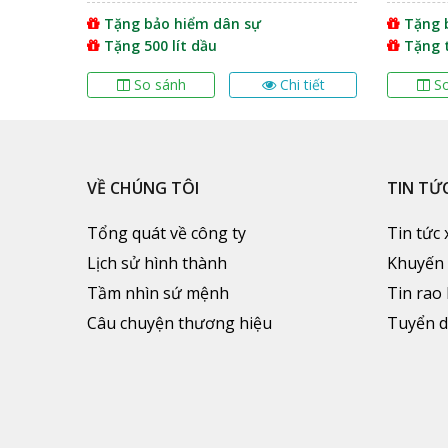
Ngoại thất xe tải
Hyundai HD210 13T
thùng đông
Inox
Tặng bảo hiểm dân sự
Tặng 
80%
Tặng 500 lít dầu
Tặng 
Huyndai HD210 được thiết kế cabin khí động học 
Mặt trước của xe
Hyundai HD210
gây ấn tượng v
 tiết
So sánh
Chi tiết
S
mát động cơ nhanh. Capo mở ra dễ dàng bằng nú
xe tốt nhất trên thị trường hiện nay.
VỀ CHÚNG TÔI
TIN TỨ
Tổng quát về công ty
Tin tức 
Lịch sử hình thành
Khuyến
Tầm nhìn sứ mệnh
Tin rao
Câu chuyện thương hiệu
Tuyển 