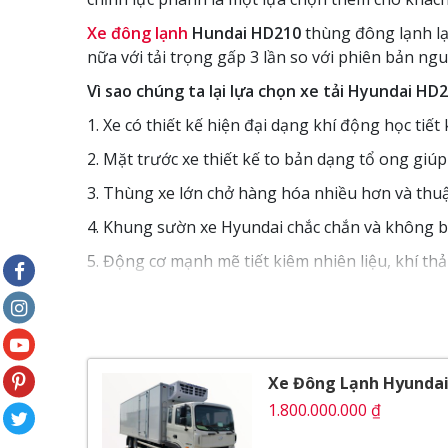
Xe đông lạnh
Hundai HD210
thùng đông lạnh lại
nữa với tải trọng gấp 3 lần so với phiên bản ng
Vì sao chúng ta lại lựa chọn xe tải Hyundai H
1. Xe có thiết kế hiện đại dạng khí động học tiết 
2. Mặt trước xe thiết kế to bản dạng tổ ong gi
3. Thùng xe lớn chở hàng hóa nhiều hơn và thuậ
4. Khung sườn xe Hyundai chắc chắn và không bị r
5. Động cơ mạnh mẽ tiết kiêm nhiên liệu, khí thả
6. Giá thành hợp lý với mọi đối tượng khách hàn
Thế Giới Xe Tải
xin giới thiệu đến Quý Khách H
Nội dung bài viết
Xe Đông Lạnh Hyundai
1.800.000.000 ₫
Ngoại Thất
Cụm đèn pha