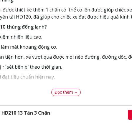
 được thiết kế thêm 1 chân có thể co lên được giúp chiếc x
uyên tải HD120, đã giúp cho chiếc xe đạt được hiệu quả kinh
D210 thùng đông lạnh?
kiệm nhiên liệu cao.
úp làm mát khoang động cơ.
n tiện hơn, xe vượt qua được mọi nẻo đường, đường dốc, đè
ỉ sét bền bỉ theo thời gian.
i đạt tiêu chuẩn hiện nay.
g.
Đọc thêm
àng
xe đông lạnh Huyndai 13 tấn 3 chân HD210.
 HD210 13 Tấn 3 Chân