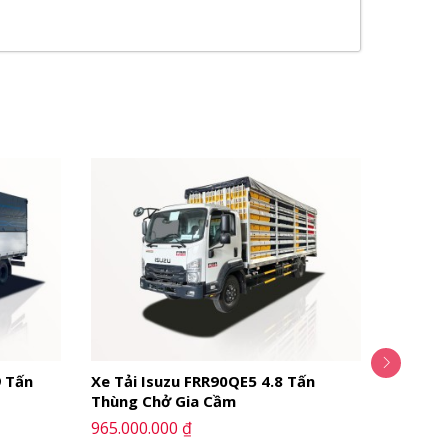
9 Tấn
Xe Tải Isuzu FRR90QE5 4.8 Tấn
Xe Cẩu
Thùng Chở Gia Cầm
Thủy L
965.000.000 ₫
1.680.0