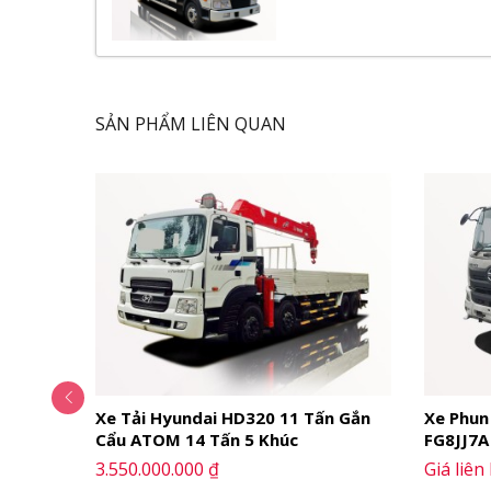
Bậc lên xuống
Nội Thất
Vô lăng lái
Đồng hồ điện tử
Thắng tay
SẢN PHẨM LIÊN QUAN
Vận hành
Thùng xe
Thông số kỹ thuật
Thông số chung
Động cơ
Lốp xe
Hệ thống phanh
Hệ thống lái
Video Giới Thiệu Xe Đông Lạnh Hyundai
3.5 Tấn
Xe Tải Hyundai HD320 11 Tấn Gắn
Xe Phun
Cẩu ATOM 14 Tấn 5 Khúc
FG8JJ7A 
Ngoại Thất
3.550.000.000 ₫
Giá liên