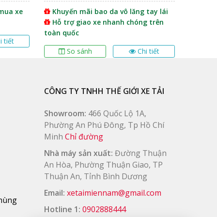
trên xe được cấu tạo hài hòa với nhau. Xe tải
 mua xe
Khuyến mãi bao da vô lăng tay lái
Tặng 
Hỗ trợ giao xe nhanh chóng trên
Tặng 
iúp tiết kiệm nhiên liệu hơn.
toàn quốc
Tặng 
ác hốc gió trên ga lăng thiết kế lớn giúp làm
i tiết
 nhanh chóng thuận tiện, đây được xem là dòng
So sánh
Chi tiết
S
CÔNG TY TNHH THẾ GIỚI XE TẢI
Showroom:
466 Quốc Lộ 1A,
Phường An Phú Đông, Tp Hồ Chí
Minh
Chỉ đường
Nhà máy sản xuất:
Đường Thuận
An Hòa, Phường Thuận Giao, TP
Thuận An, Tỉnh Bình Dương
Email:
xetaimiennam@gmail.com
thùng
Hotline 1:
0902888444