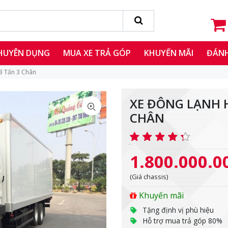
CHUYÊN DỤNG
MUA XE TRẢ GÓP
KHUYẾN MÃI
ĐÁNH
3 Tấn 3 Chân
XE ĐÔNG LẠNH 
CHÂN
1.800.000.0
(Giá chassis)
Khuyến mãi
Tặng định vị phù hiệu
Hỗ trợ mua trả góp 80%