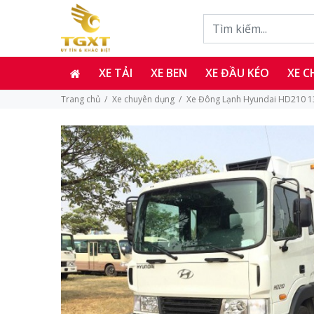
XE TẢI
XE BEN
XE ĐẦU KÉO
XE 
Trang chủ
Xe chuyên dụng
Xe Đông Lạnh Hyundai HD210 1