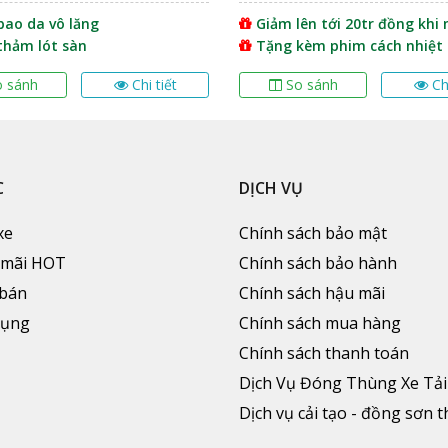
 lạnh được thiết kế khá tinh xảo và chắc chắn, các bộ phận 
bao da vô lăng
Giảm lên tới 20tr đồng khi
thảm lót sàn
Tặng kèm phim cách nhiệt
với dạng mặt trụ cong giúp giảm sức cản của không khí và g
ới người sử dụng bởi logo Hyundai to bản đặt trên ga lăng, c
o sánh
Chi tiết
So sánh
Ch
t điều khiển trong cabin, giúp việc kiểm tra bảo dưỡng xe
C
DỊCH VỤ
xe
Chính sách bảo mật
 mãi HOT
Chính sách bảo hành
 bán
Chính sách hậu mãi
dụng
Chính sách mua hàng
Chính sách thanh toán
Dịch Vụ Đóng Thùng Xe Tải
Dịch vụ cải tạo - đồng sơn 