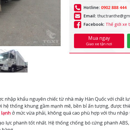
Hotline:
0902 888 444
Email:
thuctranthe@gma
Facebook:
Thế giới xe t
Mua ngay
Giao xe tận nơi
 nhập khẩu nguyên chiếc từ nhà máy Hàn Quốc với chất lượng
 Với hệ thống khung gầm mạnh mẽ, bền bỉ ấn tượng, được thi
 lạnh
ở mức vừa phải, không quá cao phù hợp với thu nhập tà
o lực phanh tốt nhất. Hệ thống chống bó cứng phanh ABS, 
h hàng.