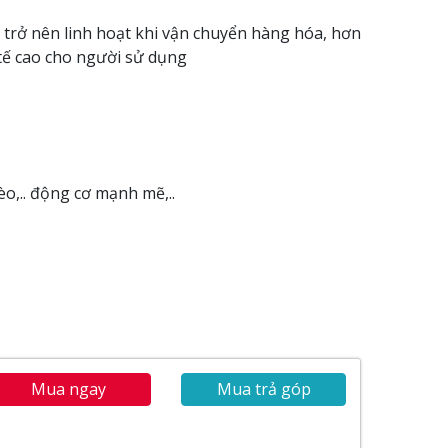
e trở nên linh hoạt khi vận chuyển hàng hóa, hơn
 tế cao cho người sử dụng
o,.. động cơ mạnh mẽ,..
Mua ngay
Mua trả góp