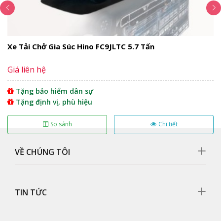
Nội dung bài viết
Ngoại thất
Xe Tải Chở Gia Súc Hino FC9JLTC 5.7 Tấn
Cụm đèn pha
Gương chiếu hậu
Giá liên hệ
Mặt galang
Nội thất
Tặng bảo hiểm dân sự
Bảng điều khiển trung tâm
Tặng định vị, phù hiệu
Hộc chứa đồ
So sánh
Chi tiết
Ghế ngồi
Động cơ
VỀ CHÚNG TÔI
Nên mua xe tải Hino FC9JNTC 5T2 chở Pallet
chứa cấu kiện điện tử không?
Thùng xe
TIN TỨC
Thông số kỹ thuật
Thông số chung
Động cơ