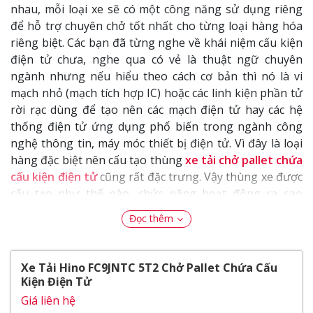
nhau, mỗi loại xe sẽ có một công năng sử dụng riêng
để hỗ trợ chuyên chở tốt nhất cho từng loại hàng hóa
riêng biệt. Các bạn đã từng nghe về khái niệm cấu kiện
điện tử chưa, nghe qua có vẻ là thuật ngữ chuyên
ngành nhưng nếu hiểu theo cách cơ bản thì nó là vi
mạch nhỏ (mạch tích hợp IC) hoặc các linh kiện phần tử
rời rạc dùng để tạo nên các mạch điện tử hay các hệ
thống điện tử ứng dụng phổ biến trong ngành công
nghệ thông tin, máy móc thiết bị điện tử. Vì đây là loại
hàng đặc biệt nên cấu tạo thùng
xe tải chở pallet chứa
cấu kiện điện tử
cũng rất đặc trưng. Vậy thùng xe được
cấu tạo như thế nào, chức năng hoạt động ra sao
chúng ta sẽ cùng nhau tìm hiểu ngay bây giờ thông qua
Đọc thêm
bài đánh
giá xe tải Hino FC9JNTC 5T2 chở Pallet chứa
cấu kiện điện tử
phía dưới đây nhé.
Xe Tải Hino FC9JNTC 5T2 Chở Pallet Chứa Cấu
- Với thiết kế thùng khác biệt nên
giá xe tải Hino
chở
Kiện Điện Tử
pallet chứa cấu kiện điện tử có phần nhỉnh hơn các
Giá liên hệ
dòng xe tải thông thường nhưng bù lại nó lại rất có ích