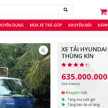
CHUYÊN DỤNG
MUA XE TRẢ GÓP
KHUYẾN MÃI
ĐÁNH
XE TẢI HYUNDAI
THÙNG KÍN
635.000.000
(Giá chassis)
Khuyến mãi
Tặng mui lướt gió
Tặng bao da vô lăng