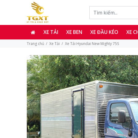
XE TẢI
XE BEN
XE ĐẦU KÉO
XE 
Trang chủ
Xe Tải
Xe Tải Hyundai New Mighty 75S