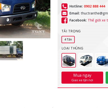
Hotline:
0902 888 444
Email:
thuctranthe@gma
Facebook:
Thế giới xe t
TẢI TRỌNG
4 Tấn
LOẠI THÙNG
Mua ngay
Giao xe tận nơi