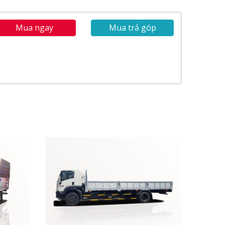
Mua ngay
Mua trả góp
 tấn
đến 5 tấn có cấu tạo rất sang trọng và cứng
g cơ, tiết kiệm nhiên liệu cao và tăng độ bền xe
trên đường. Tất cả các bộ phận cấu tạo bên ngoài