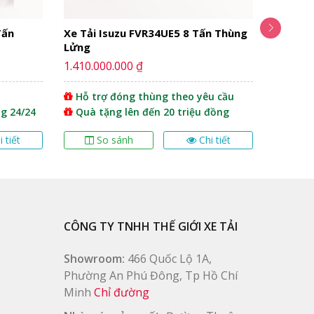
Tấn
Xe Tải Isuzu FVR34UE5 8 Tấn Thùng
Xe Tải 
Lửng
6T5
1.410.000.000 ₫
Giá liên
Hỗ trợ đóng thùng theo yêu cầu
Tặng 
g 24/24
Quà tặng lên đến 20 triệu đồng
Hõ tr
i tiết
So sánh
Chi tiết
S
CÔNG TY TNHH THẾ GIỚI XE TẢI
Showroom:
466 Quốc Lộ 1A,
Phường An Phú Đông, Tp Hồ Chí
Minh
Chỉ đường