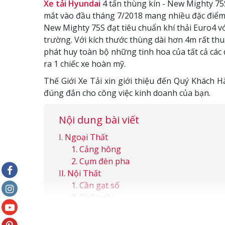
Xe tải Hyundai
4 tấn thùng kín - New Mighty 75
mắt vào đầu tháng 7/2018 mang nhiều đặc điểm
New Mighty 75S đạt tiêu chuẩn khí thải Euro4 vớ
trường. Với kích thước thùng dài hơn 4m rất th
phát huy toàn bộ những tinh hoa của tất cả các
ra 1 chiếc xe hoàn mỹ.
Thế Giới Xe Tải xin giới thiệu đến Quý Khách 
đúng đắn cho công việc kinh doanh của bạn.
Nội dung bài viết
Ngoại Thất
Cảng hông
Cụm đèn pha
Nội Thất
Cần gạt số
Ghế ngồi
Vận hành
Bánh xe