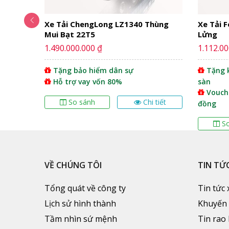
ui Bạt
Xe Tải ChengLong LZ1340 Thùng
Xe Tải 
Mui Bạt 22T5
Lửng
1.490.000.000 ₫
1.112.00
Tặng bảo hiểm dân sự
Tặng k
Hỗ trợ vay vốn 80%
sàn
Vouche
 tiết
So sánh
Chi tiết
đồng
S
VỀ CHÚNG TÔI
TIN TỨ
Tổng quát về công ty
Tin tức 
Lịch sử hình thành
Khuyến
Tầm nhìn sứ mệnh
Tin rao