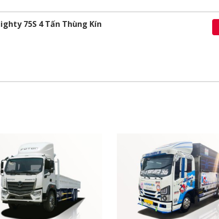
ighty 75S 4 Tấn Thùng Kín
ín - New Mighty 75S nằm trong phân khúc
xe tải Hyundai 3.5
hính giữa lưới tản nhiệt có khả năng hút gió và làm mát độn
n giảm rung sốc mang lại cảm giác êm ái nhất khi di chuyển 
cùng tinh tế và sắc sảo.