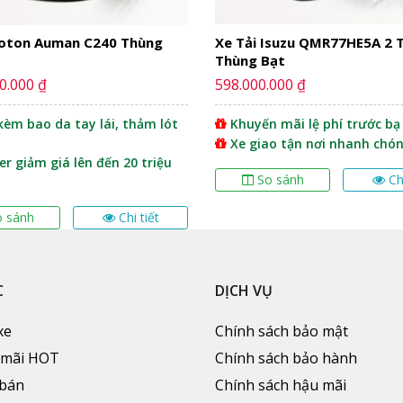
Foton Auman C240 Thùng
Xe Tải Isuzu QMR77HE5A 2 
Thùng Bạt
0.000 ₫
598.000.000 ₫
èm bao da tay lái, thảm lót
Khuyến mãi lệ phí trước bạ
Xe giao tận nơi nhanh chón
r giảm giá lên đến 20 triệu
So sánh
Ch
o sánh
Chi tiết
C
DỊCH VỤ
xe
Chính sách bảo mật
 mãi HOT
Chính sách bảo hành
 bán
Chính sách hậu mãi