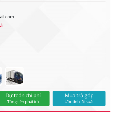
il.com
ải
Dự toán chi phí
Mua trả góp
Tổng tiền phải trả
Ước tính lãi suất