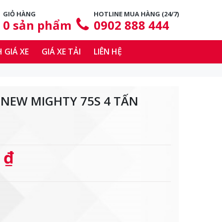
GIỎ HÀNG
HOTLINE MUA HÀNG (24/7)
0
sản phẩm
0902 888 444
 GIÁ XE
GIÁ XE TẢI
LIÊN HỆ
 NEW MIGHTY 75S 4 TẤN
 ₫