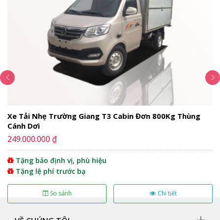
Ngoại thất
Cụm đèn pha
Mặt ga lăng
Gương chiếu hậu
Cabin
Nội thất
Cần gạt số
Vô lăng
Bảng điều khiển trung tâm
Xe Tải Nhẹ Trường Giang T3 Cabin Đơn 800Kg Thùng
Đồng hồ
Cánh Dơi
Động cơ
249.000.000 ₫
Hộp số
Vận hành
Tặng bảo định vị, phù hiệu
Khung gầm
Tặng lệ phí trước bạ
Thùng xe
Vậy có nên mua xe tải Jac 2T4 thùng kín –
So sánh
Chi tiết
L250 hay không?
Địa chỉ mua xe tải Jac 2T4 thùng kín – L250