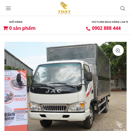
GIỎ HÀNG
HOTLINE MUA HÀNG (24/7)
0
sản phẩm
0902 888 444