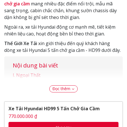
chở gia cầm
mang nhiều đặc điểm nổi trội, mẫu mã
sang trọng, cabin chắc chắn, khung sườn chassis dày
dặn không bị ghỉ sét theo thời gian.
Ngoài ra, xe tải Hyundai động cơ mạnh mẽ, tiết kiệm
nhiên liệu cao, hoạt động bền bỉ theo thời gian.
Thế Giới Xe Tải
xin giới thiệu đến quý khách hàng
dòng xe tải Hyundai 5 tấn chở gia cầm - HD99 dưới đây.
Nội dung bài viết
Ngoại Thất
Cần gạt nước
Cụm đèn pha
Đọc thêm
Nội Thất
Cần gạt số
Xe Tải Hyundai HD99 5 Tấn Chở Gia Cầm
Ghế ngồi
Vận hành
770.000.000 ₫
Nhíp xe