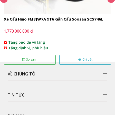
Cần gạt nước xe tải Hyundai 5 tấn chở gia cầm - HD99
giúp xe không bị che khuất tầm nhìn khi trời mưa
Xe Cẩu Hino FM8JW7A 9T6 Gắn Cẩu Soosan SCS746L
1.770.000.000 ₫
Tặng bao da vô lăng
Tặng định vị, phù hiệu
So sánh
Chi tiết
VỀ CHÚNG TÔI
TIN TỨC
Cụm đèn pha
Cụm đèn pha hallogen xe tải Hyundai 5 tấn chở gia cầm