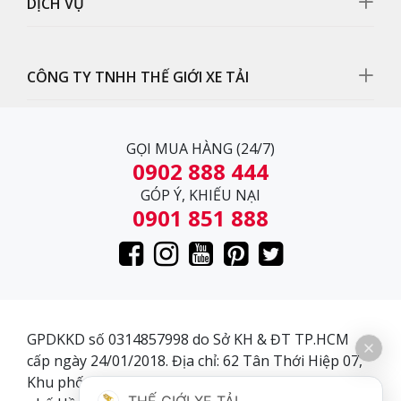
- HD99 có độ chiếu sáng cao đảm bảo an toàn cho
DỊCH VỤ
người sử dụng
CÔNG TY TNHH THẾ GIỚI XE TẢI
GỌI MUA HÀNG (24/7)
0902 888 444
GÓP Ý, KHIẾU NẠI
0901 851 888
GPDKKD số 0314857998 do Sở KH & ĐT TP.HCM
Nội Thất
cấp ngày 24/01/2018. Địa chỉ: 62 Tân Thới Hiệp 07,
Khu phố 3, Phường Tân Thới Hiệp, Quận 12, Thành