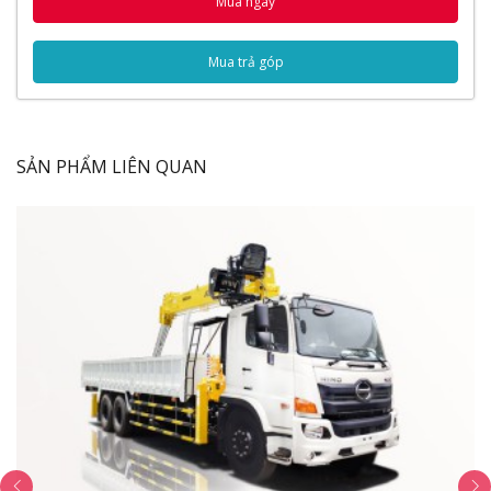
Mua ngay
Thùng xe
Thông số kỹ thuật
Thông số chung
Mua trả góp
Hệ thống phanh
Video Đánh Giá Xe Tải Hyundai HD99 5 Tấn
Chở Gia Cầm
SẢN PHẨM LIÊN QUAN
Ngoại Thất
Nhìn chung
xe tải Hyundai
5 tấn chở gia cầm - HD99 có
cấu tạo rất chắc chắn và bền vững. Tất cả các bộ phận
trên xe được thiết kế tinh tế, chịu lực và vận hành rất
êm ái. Mặt trước ga lăng xe có thiết kế dạng khí động
học giúp tiết kiệm nhiên liệu cao, động cơ hoạt động
mạnh mẽ hơn.
Cần gạt nước