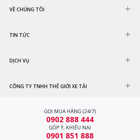
VỀ CHÚNG TÔI
TIN TỨC
DỊCH VỤ
Cụm đèn pha
Cụm đèn pha có cấu tạo chắc chắn, đẹp mắt được thiết
CÔNG TY TNHH THẾ GIỚI XE TẢI
kế ôm sát vào cabin đảm bảo ánh sáng cho xe di
chuyển an toàn vào ban đêm.
GỌI MUA HÀNG (24/7)
0902 888 444
GÓP Ý, KHIẾU NẠI
0901 851 888