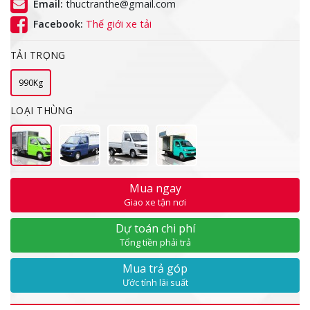
Email:
thuctranthe@gmail.com
Facebook:
Thế giới xe tải
TẢI TRỌNG
990Kg
LOẠI THÙNG
Mua ngay
Giao xe tận nơi
Dự toán chi phí
Tổng tiền phải trả
Mua trả góp
Ước tính lãi suất