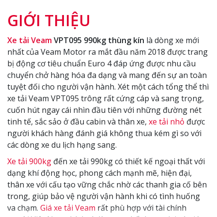
GIỚI THIỆU
Xe tải Veam
VPT095 990kg thùng kín
là dòng xe mới
nhất của Veam Motor ra mắt đầu năm 2018 được trang
bị động cơ tiêu chuẩn Euro 4 đáp ứng được nhu cầu
chuyển chở hàng hóa đa dạng và mang đến sự an toàn
tuyệt đối cho người vận hành.
Xét một cách tổng thể thì
xe tải Veam VPT095 trông rất cứng cáp và sang trọng,
cuốn hút ngay cái nhìn đầu tiên với những đường nét
tinh tế, sắc sảo ở đầu cabin và thân xe,
xe tải nhỏ
được
người khách hàng đánh giá không thua kém gì so với
các dòng xe du lịch hạng sang.
Xe tải 900kg
đến xe tải 990kg có thiết kế n
goại thất với
dạng khí động học, phong cách mạnh mẽ, hiện đại,
t
hân xe với cấu tạo vững chắc nhờ các thanh gia cố bên
trong, giúp bảo vệ người vận hành khi có tình huống
va chạm.
Giá xe tải Veam
rất phù hợp với tài chính