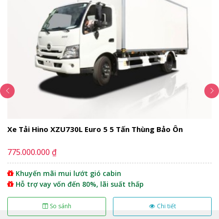
Tổng quan
xe tải Veam VT200
tạo sự thu hút cho người
đối diện nhờ vào thiết kế vuông vức đẹp mắt, hiện đại,
tinh tế với các đường nét được trau chuốt tỉ mỉ. Thùng
xe được thiết kế rộng hơn nhờ vậy chở được đa dạng
các loại hàng hóa. Hệ thống đèn hiện đại cho ánh sáng
tốt, góc chiếu sáng rộng, hỗ trợ quan sát tốt khi thời
tiết xấu.
Xe Tải Hino XZU730L Euro 5 5 Tấn Thùng Bảo Ôn
775.000.000 ₫
Khuyến mãi mui lướt gió cabin
Hỗ trợ vay vốn đến 80%, lãi suất thấp
So sánh
Chi tiết