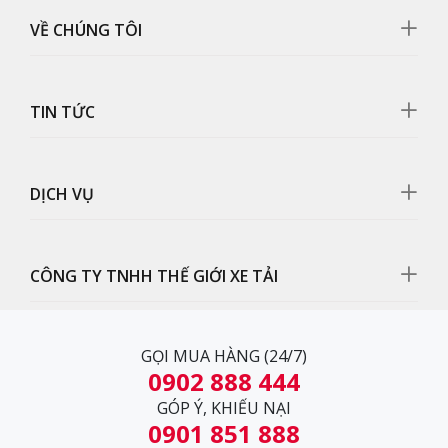
VỀ CHÚNG TÔI
Gương chiếu hậu
Gương có kích thước lớn được thiết kế tỉ mỉ, cho tầm
TIN TỨC
quan sát rộng hơn.
DỊCH VỤ
CÔNG TY TNHH THẾ GIỚI XE TẢI
GỌI MUA HÀNG (24/7)
0902 888 444
GÓP Ý, KHIẾU NẠI
0901 851 888