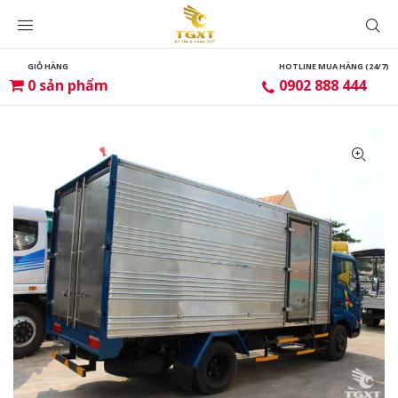
GIỎ HÀNG
HOTLINE MUA HÀNG (24/7)
0
sản phẩm
0902 888 444